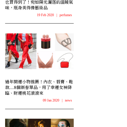
也買得到了！宛如陽光灑落的溫暖氣
味，瓶身美得像藝術品
19 Feb 2020
|
perfumes
過年開運小物推薦！內衣、唇膏、鞋
款....8個新春單品，用了幸運女神降
臨、財運桃花滾滾來
09 Jan 2020
|
news