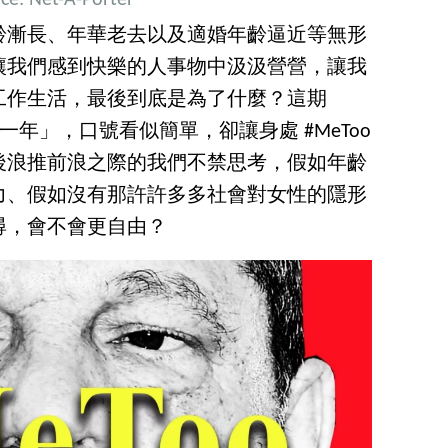
ce: Net-A-Porter
齡漸長、年華老去以及適婚年齡逼近等無形
讓我們感到快樂的人事物中汲汲營營，讓我
工作生活，最後到底是為了什麼？這期
的一年」，口號看似簡單，卻讓身處 #MeToo
後浪推前浪之際的我們不禁思考，假如年齡
力、假如沒有那許許多多社會對女性的隱形
尋，會不會更自由？