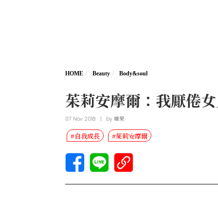
HOME
Beauty
Body&soul
茱莉安摩爾：我厭倦女
07 Nov 2018
|
by
糖果
#自我成長
#茱莉安摩爾