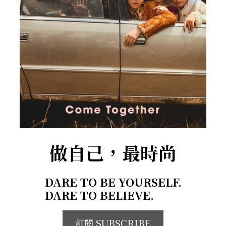
做自己，最時尚
DARE TO BE YOURSELF.
DARE TO BELIEVE.
訂閱 SUBSCRIBE