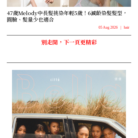
47歲Melody中長髮挑染年輕5歲！6減齡染髮髮型，
圓臉、髮量少也適合
05 Aug 2026
|
hair
別走開，下一頁更精彩