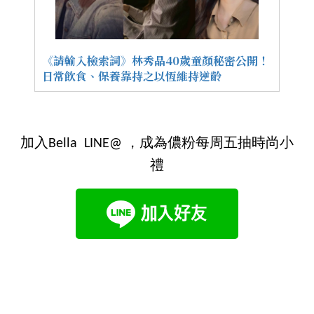
《請輸入檢索詞》林秀晶40歲童顏秘密公開！
日常飲食、保養靠持之以恆維持逆齡
加入Bella LINE@ ，成為儂粉每周五抽時尚小
禮