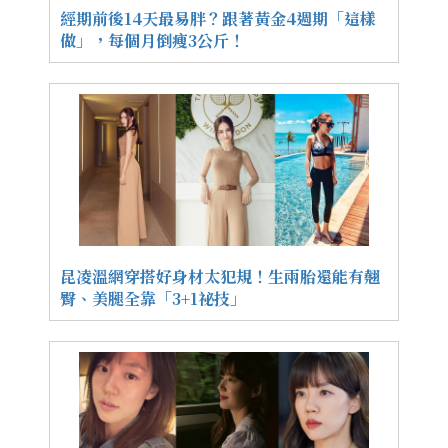
經期前後14天最易胖？跟著黃金4週期「這樣
做」，每個月倒瘦3公斤！
昆凌溫網穿搭好身材太犯規！生兩胎還能有翹
臀、美腿全靠「3+1祕技」