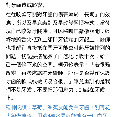
對牙齒造成影響。
往往咬緊牙關對牙齒的傷害屬於「長期」的效
應，所以及早意識到及早改變習慣模式，當發
現自己咬緊牙關時，​可以將嘴巴微微張開，輕
輕地將舌尖抵到上顎門牙後端的牙齦上​，醫師
也提醒別直接抵在門牙可能會引起牙齒排列的
問題，切記要搭配鼻子自然地呼吸十次，給自
己一個停下來的空間​。柯佩伶表示：「若很難
改變，再考慮諮詢牙醫師，評估是否製作保護
牙齒的軟式或硬式咬合板。」畢竟重訓的是我
們不是牙齒，不要把那個壓力，加諸在牙齒
上。
延伸閱讀：草莓、香蕉皮能美白牙齒？別再花
大錢做療程，用這4種水果就能擁有一口白牙