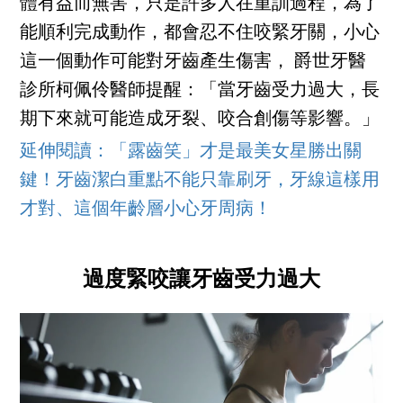
體有益而無害，只是許多人在重訓過程，為了
能順利完成動作，都會忍不住咬緊牙關，小心
這一個動作可能對牙齒產生傷害， 爵世牙醫
診所柯佩伶醫師提醒：「當牙齒受力過大，長
期下來就可能造成牙裂、咬合創傷等影響。」
延伸閱讀：「露齒笑」才是最美女星勝出關
鍵！牙齒潔白重點不能只靠刷牙，牙線這樣用
才對、這個年齡層小心牙周病！
過度緊咬讓牙齒受力過大