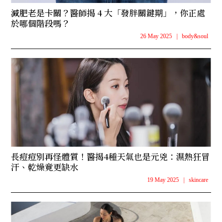
減肥老是卡關？醫師揭 4 大「發胖關鍵期」，你正處
於哪個階段嗎？
26 May 2025
|
body&soul
長痘痘別再怪體質！醫揭4種天氣也是元兇：濕熱狂冒
汗、乾燥竟更缺水
19 May 2025
|
skincare