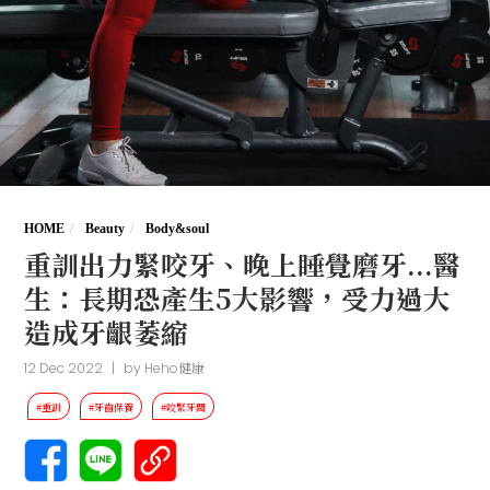
HOME
Beauty
Body&soul
重訓出力緊咬牙、晚上睡覺磨牙...醫
生：長期恐產生5大影響，受力過大
造成牙齦萎縮
12 Dec 2022
|
by
Heho健康
#重訓
#牙齒保養
#咬緊牙關