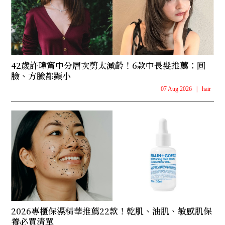
42歲許瑋甯中分層次剪太減齡！6款中長髮推薦：圓
臉、方臉都顯小
07 Aug 2026
|
hair
2026專櫃保濕精華推薦22款！乾肌、油肌、敏感肌保
養必買清單