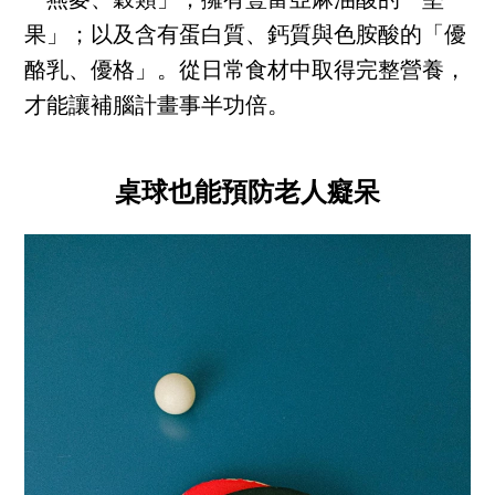
「燕麥、穀類」；擁有豐富亞麻油酸的「堅
果」；以及含有蛋白質、鈣質與色胺酸的「優
酪乳、優格」。從日常食材中取得完整營養，
才能讓補腦計畫事半功倍。
桌球也能預防老人癡呆