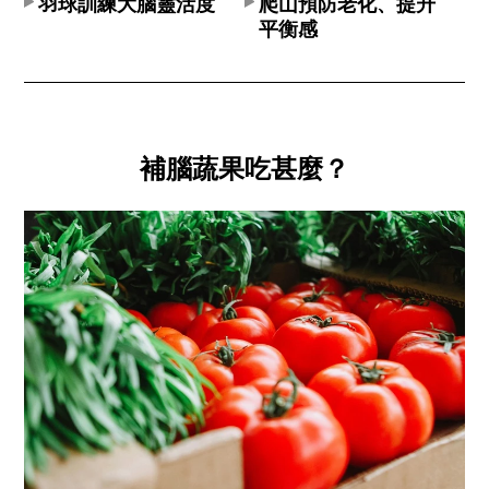
羽球訓練大腦靈活度
爬山預防老化、提升
平衡感
補腦蔬果吃甚麼？