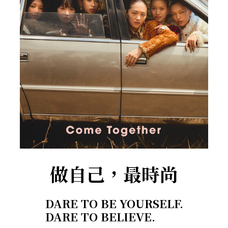
做自己，最時尚
DARE TO BE YOURSELF.
DARE TO BELIEVE.