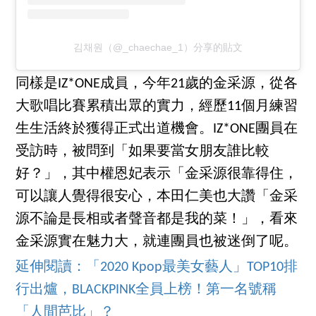
김채원（@_chaechae_1）分享的貼文
同樣是IZ*ONE成員，今年21歲的金采源，從各
大歌唱比賽累積出眾的實力，經歷11個月練習
生生活終於獲得正式出道機會。IZ*ONE團員在
受訪時，被問到「如果要當女朋友誰比較
好？」，其中權恩妃表示「金采源很靠得住，
可以讓人覺得很安心，本田仁美也大讚「金采
源不論是長相或者聲音都是我的菜！」，看來
金采源實在魅力大，就連團員也被迷倒了呢。
延伸閱讀：「2020 Kpop最美女藝人」TOP10排
行出爐，BLACKPINK全員上榜！第一名號稱
「人間芭比」？