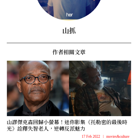
山抓
作者相關文章
山謬傑克森回歸小螢幕！迷你影集《托勒密的最後時
光》詮釋失智老人，逆轉反派魅力
17 Feb 2022
|
movies&culture