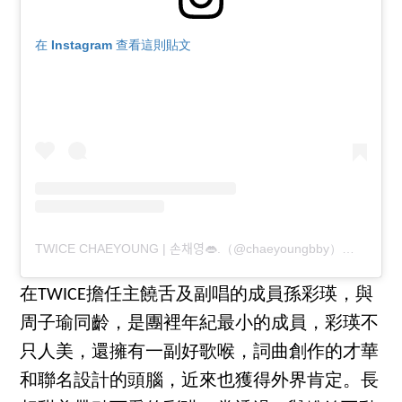
在 Instagram 查看這則貼文
TWICE CHAEYOUNG | 손채영👄.（@chaeyoungbby）分享的貼文
在TWICE擔任主饒舌及副唱的成員孫彩瑛，與
周子瑜同齡，是團裡年紀最小的成員，彩瑛不
只人美，還擁有一副好歌喉，詞曲創作的才華
和聯名設計的頭腦，近來也獲得外界肯定。長