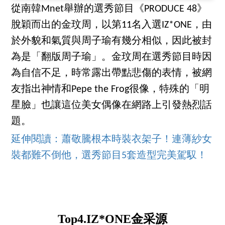
從南韓Mnet舉辦的選秀節目《PRODUCE 48》
脫穎而出的金玟周，以第11名入選IZ*ONE，由
於外貌和氣質與周子瑜有幾分相似，因此被封
為是「翻版周子瑜」。金玟周在選秀節目時因
為自信不足，時常露出帶點悲傷的表情，被網
友指出神情和Pepe the Frog很像，特殊的「明
星臉」也讓這位美女偶像在網路上引發熱烈話
題。
延伸閱讀：蕭敬騰根本時裝衣架子！連薄紗女
裝都難不倒他，選秀節目5套造型完美駕馭！
Top4.IZ*ONE金采源