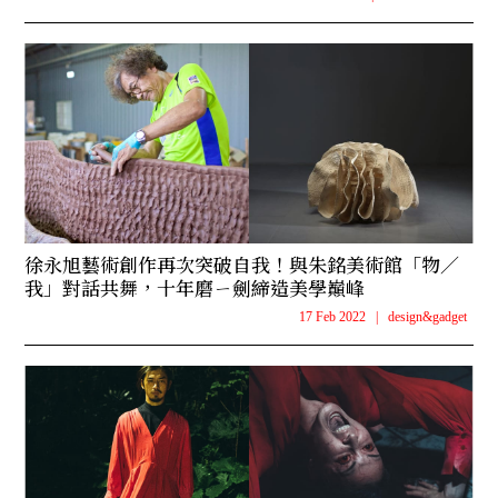
徐永旭藝術創作再次突破自我！與朱銘美術館「物／
我」對話共舞，十年磨ㄧ劍締造美學巔峰
17 Feb 2022
|
design&gadget