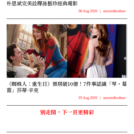
朴恩斌完美詮釋孫藝珍經典電影
06 Aug 2026
|
movies&culture
《蜘蛛人：重生日》票房破10億！7件事認識「琴・葛
雷」莎蒂·辛克
05 Aug 2026
|
movies&culture
別走開，下一頁更精彩