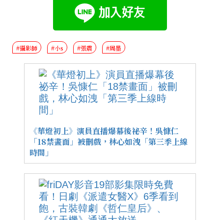
#攝影師
#小s
#張震
#周墨
《華燈初上》演員直播爆幕後祕辛！吳慷仁
「18禁畫面」被刪戲，林心如洩「第三季上線
時間」