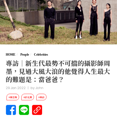
HOME
People
Celebrities
專訪｜新生代最勢不可擋的攝影師周
墨，見過大風大浪的他覺得人生最大
的難題是：當爸爸？
29 Jan 2022
|
by
John
#楊丞琳
#許光漢
#專訪