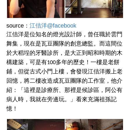
source：
江佶洋@facebook
江佶洋是位知名的燈光設計師，曾任職於雲門
舞集，現在是瓦豆團隊的創意總監。而這間位
於大稻埕的牙醫診所，是大正到昭和時期的木
構建築，可是有100多年的歷史！一樓是老餅
鋪，但從古式小門上樓，會發現江佶洋搬上老
回憶，將二樓改造成瓦豆團隊的工作室，他介
紹：「這裡是診療所、那裡是候診區，阿公有
病人時，我就在旁邊玩。」看來充滿祖孫記
憶！