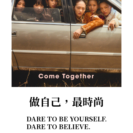
做自己，最時尚
DARE TO BE YOURSELF.
DARE TO BELIEVE.