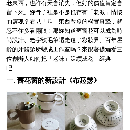
老東西，也許有天會消失，但好的價值肯定會
留下來。妳骨子裡是不是也存有「老派」情懷
的靈魂？看見「舊」東西散發的樸實真摯，就
忍不住多看兩眼！那妳知道舊窗花可以成為時
尚設計、老字號毛筆還走進了彩妝界、百年屋
齡的牙醫診所變成工作室嗎？來跟著儂編看三
位創辦人如何把「老味」延續成為「經典」
吧！
一. 舊花窗的新設計《布菈瑟》