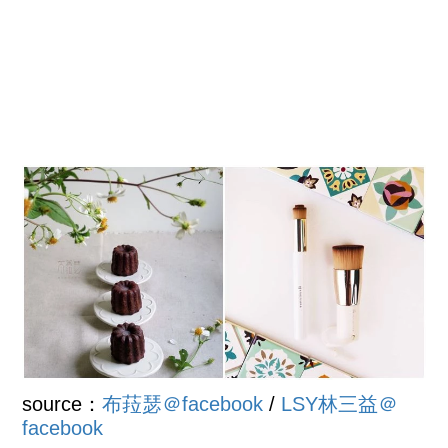
source：
布菈瑟＠facebook
/
LSY林三益＠
facebook