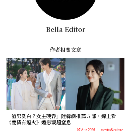
Bella Editor
作者相關文章
「渣男洗白？女主硬吞」陸韓劇推薦 5 部，線上看
《愛情有煙火》婚戀觀超窒息
07 Aug 2026
|
movies&culture