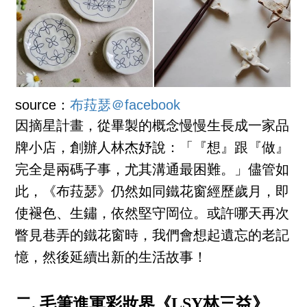
source：
布菈瑟＠facebook
因摘星計畫，從畢製的概念慢慢生長成一家品
牌小店，創辦人林杰妤說：「『想』跟『做』
完全是兩碼子事，尤其溝通最困難。」儘管如
此，《布菈瑟》仍然如同鐵花窗經歷歲月，即
使褪色、生鏽，依然堅守岡位。或許哪天再次
瞥見巷弄的鐵花窗時，我們會想起遺忘的老記
憶，然後延續出新的生活故事！
二. 毛筆進軍彩妝界《LSY林三益》