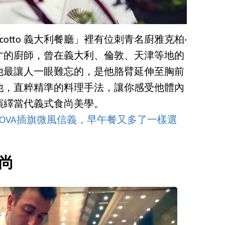
otto 義大利餐廳」裡有位刺青名廚雅克柏‧
才的廚師，曾在義大利、倫敦、天津等地的
他最讓人一眼難忘的，是他胳臂延伸至胸前
他，直粹精準的料理手法，讓你感受他體內
演繹當代義式食尚美學。
OVA插旗微風信義，早午餐又多了一樣選
尚