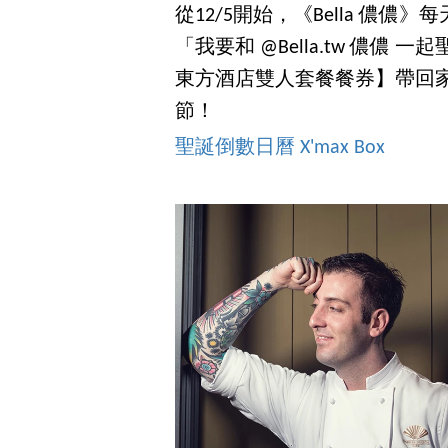
從12/5開始，《Bella 儂
「我要和 @Bella.tw 儂
東方酒店雙人套餐餐券】帶回家
節！
聖誕倒數日曆 X'max Box