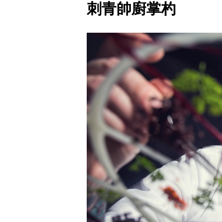
刺青帥廚掌杓