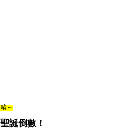
下唷～
一起聖誕倒數！