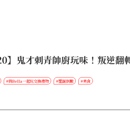
ay 20】鬼才刺青帥廚玩味！叛逆
#與Bella一起玩交換禮物
#聖誕倒數
#美食