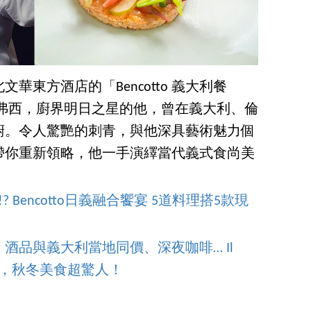
文華東方酒店的「Bencotto 義大利餐
‧弗西，廚界明日之星的他，曾在義大利、倫
廚。令人驚艷的刺青，與他深具藝術魅力個
帶你重新領略，他一手演繹當代義式食尚美
Bencotto日義融合饗宴 5道料理搭5款現
酒品與義大利當地同價、深夜咖啡… Il
餐廳，秋冬美食超驚人！