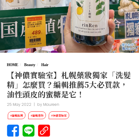
HOME
Beauty
Hair
【神儂實驗室】札幌藥妝獨家「洗髮
精」怎麼買？編輯推薦5大必買款，
油性頭皮的蜜糖是它！
25 May 2022
|
by
Maureen
#編輯推薦
#編輯選物
#神儂實驗室