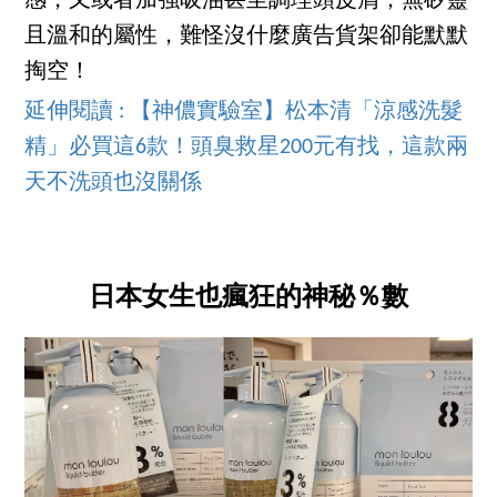
感，又或者加強吸油甚至調理頭皮屑，無矽靈
且溫和的屬性，難怪沒什麼廣告貨架卻能默默
掏空！
延伸閱讀 : 【神儂實驗室】松本清「涼感洗髮
精」必買這6款！頭臭救星200元有找，這款兩
天不洗頭也沒關係
日本女生也瘋狂的神秘％數