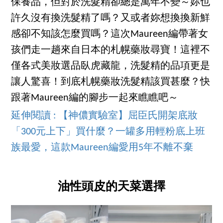
保養品，但對於洗髮精卻總是萬年不變～妳也
許久沒有換洗髮精了嗎？又或者妳想換換新鮮
感卻不知該怎麼買嗎？這次Maureen編帶著女
孩們走一趟來自日本的札幌藥妝尋寶！這裡不
僅各式美妝選品臥虎藏龍，洗髮精的品項更是
讓人驚喜！到底札幌藥妝洗髮精該買甚麼？快
跟著Maureen編的腳步一起來瞧瞧吧～
延伸閱讀 : 【神儂實驗室】屈臣氏開架底妝
「300元上下」買什麼？一罐多用輕粉底上班
族最愛，這款Maureen編愛用5年不離不棄
油性頭皮的天菜選擇