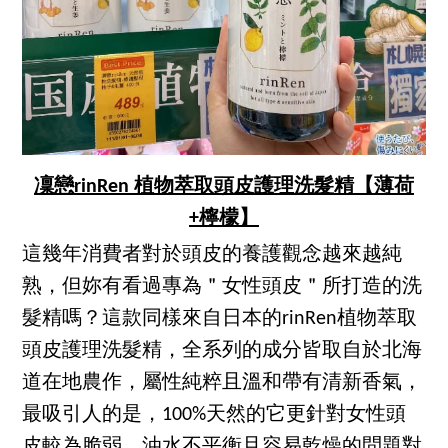
凜戀rinRen 植物萃取頭皮護理洗髮精【薄荷
+檸檬】
這幾年消費者對於頭皮的養護觀念越來越純
熟，但妳有看過專為＂女性頭皮＂所打造的洗
髮精嗎？這款同樣來自日本的rinRen植物萃取
頭皮護理洗髮精，全系列的成分皆取自於北海
道在地農作，屬性純粹且溫和帶有清新香氣，
最吸引人的是，100%天然的它更針對女性頭
皮較為脆弱、油水不平衡且容易乾燥的問題對