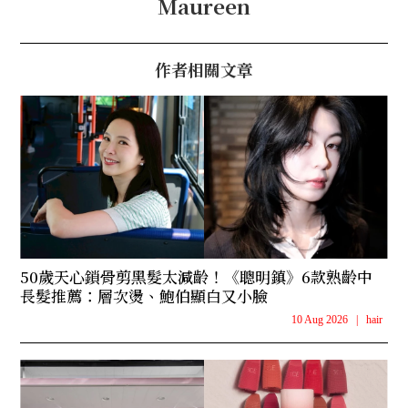
Maureen
作者相關文章
50歲天心鎖骨剪黑髮太減齡！《聰明鎮》6款熟齡中
長髮推薦：層次燙、鮑伯顯白又小臉
10 Aug 2026
|
hair