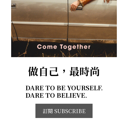
做自己，最時尚
DARE TO BE YOURSELF.
DARE TO BELIEVE.
訂閱 SUBSCRIBE