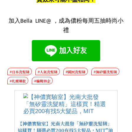
質效果可能不盡相同！
加入Bella LINE@ ，成為儂粉每周五抽時尚小
禮
#日本洗髮精
#人氣洗髮精
#國民洗髮精
#無矽靈洗髮精
#札幌藥妝
#編輯特企
【神儂實驗室】光南大批發「無矽靈洗髮精」
這樣買！精選必買200有找5大髮品，MIT"油