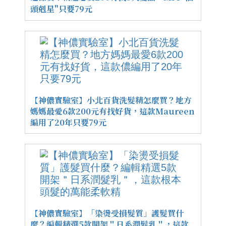
頭剋星"只要79元
【神儂實驗室】小北百貨洗髮精怎麼買？地方
媽媽最愛6款200元有找好貨，這款Maureen
編用了20年只要79元
【神儂實驗室】「染燙受損髮質」護髮買什
麼？編輯精選5款開架＂日系潤髮乳＂，這款