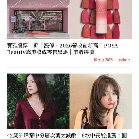
寶雅股票一拆十漲停、2026營收創新高！POYA
Beauty靠美妝成零售黑馬｜美妝經濟
10 Aug 2026
|
makeup
42歲許瑋甯中分層次剪太減齡！6款中長髮推薦：圓