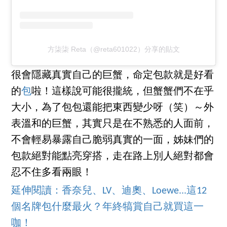
方柒柒 Reta（@reta601022）分享的貼文
很會隱藏真實自己的巨蟹，命定包款就是好看
的
包
啦！這樣說可能很攏統，但蟹蟹們不在乎
大小，為了包包還能把東西變少呀（笑）～外
表溫和的巨蟹，其實只是在不熟悉的人面前，
不會輕易暴露自己脆弱真實的一面，姊妹們的
包款絕對能點亮穿搭，走在路上別人絕對都會
忍不住多看兩眼！
延伸閱讀：香奈兒、LV、迪奧、Loewe...這12
個名牌包什麼最火？年終犒賞自己就買這一
咖！