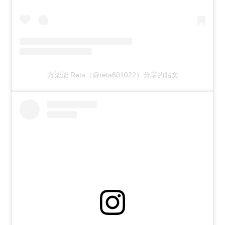
方柒柒 Reta（@reta601022）分享的貼文