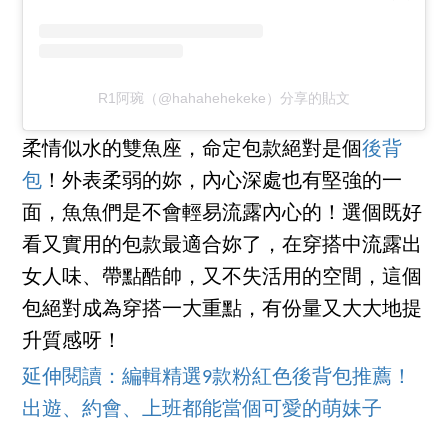
R1阿琬（@hahahehekeke）分享的貼文
柔情似水的雙魚座，命定包款絕對是個
後背
包
！外表柔弱的妳，內心深處也有堅強的一
面，魚魚們是不會輕易流露內心的！選個既好
看又實用的包款最適合妳了，在穿搭中流露出
女人味、帶點酷帥，又不失活用的空間，這個
包絕對成為穿搭一大重點，有份量又大大地提
升質感呀！
延伸閱讀：編輯精選9款粉紅色後背包推薦！
出遊、約會、上班都能當個可愛的萌妹子