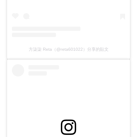
方柒柒 Reta（@reta601022）分享的貼文