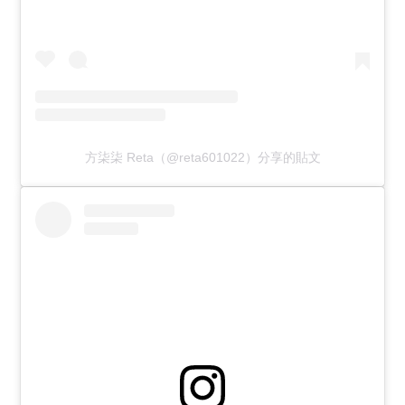
方柒柒 Reta（@reta601022）分享的貼文