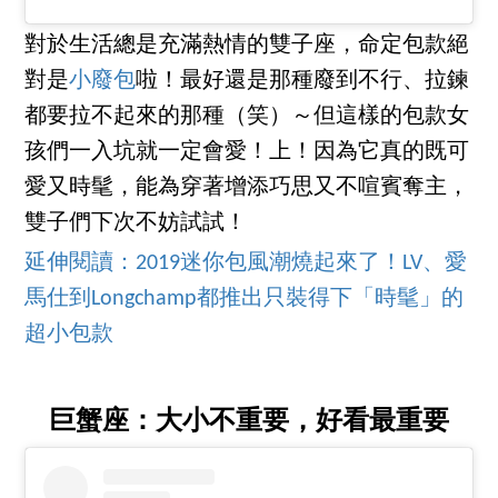
對於生活總是充滿熱情的雙子座，命定包款絕
對是
小廢包
啦！最好還是那種廢到不行、拉鍊
都要拉不起來的那種（笑）～但這樣的包款女
孩們一入坑就一定會愛！上！因為它真的既可
愛又時髦，能為穿著增添巧思又不喧賓奪主，
雙子們下次不妨試試！
延伸閱讀：2019迷你包風潮燒起來了！LV、愛
馬仕到Longchamp都推出只裝得下「時髦」的
超小包款
巨蟹座：大小不重要，好看最重要