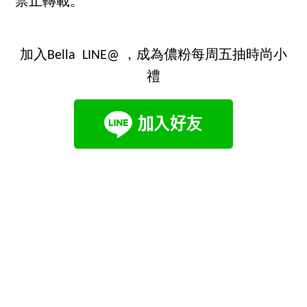
禁止轉載。
加入Bella LINE@ ，成為儂粉每周五抽時尚小
禮