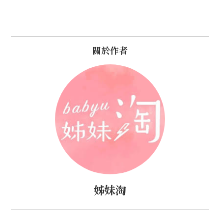
關於作者
姊妹淘