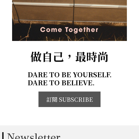
做自己，最時尚
DARE TO BE YOURSELF.
DARE TO BELIEVE.
訂閱 SUBSCRIBE
Newsletter