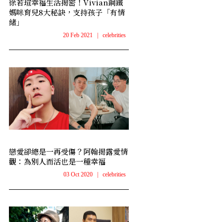
徐若瑄幸福生活揭密！Vivian鋼鐵
媽咪育兒8大秘訣，支持孩子「有情
緒」
20 Feb 2021
|
celebrities
戀愛卻總是一再受傷？阿翰揭露愛情
觀：為別人而活也是一種幸福
03 Oct 2020
|
celebrities