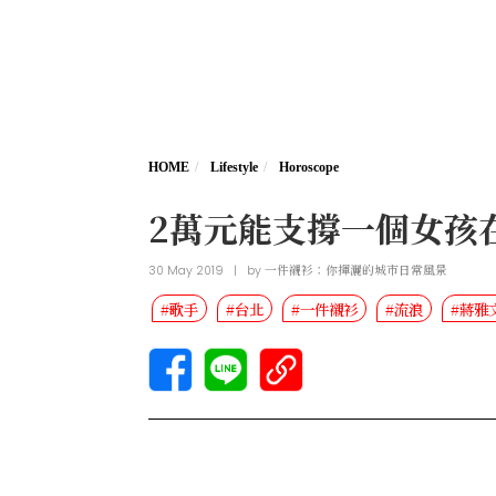
HOME
Lifestyle
Horoscope
2萬元能支撐一個女孩
30 May 2019
|
by
一件襯衫：你揮灑的城市日常風景
#歌手
#台北
#一件襯衫
#流浪
#蔣雅