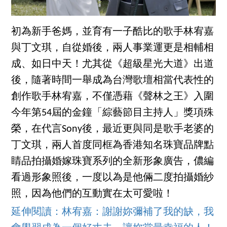
初為新手爸媽，並育有一子酷比的歌手林宥嘉
與丁文琪，自從婚後，兩人事業運更是相輔相
成、如日中天！尤其從《超級星光大道》出道
後，隨著時間一舉成為台灣歌壇相當代表性的
創作歌手林宥嘉，不僅憑藉《聲林之王》入圍
今年第54屆的金鐘「綜藝節目主持人」獎項殊
榮，在代言Sony後，最近更與同是歌手老婆的
丁文琪，兩人首度同框為香港知名珠寶品牌點
睛品拍攝婚嫁珠寶系列的全新形象廣告，儂編
看過形象照後，一度以為是他倆二度拍攝婚紗
照，因為他們的互動實在太可愛啦！
延伸閱讀：林宥嘉：謝謝妳彌補了我的缺，我