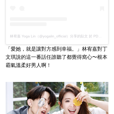
林宥嘉 Yoga Lin（@yogalin_official）分享的貼文
於
PDT 2018 年 8月 月 4 日 上午 5:39
「愛她，就是讓對方感到幸福。」林宥嘉對丁
文琪說的這一番話任誰聽了都覺得窩心〜根本
霸氣溫柔好男人啊！