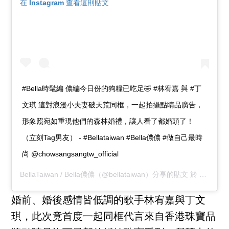
在 Instagram 查看這則貼文
#Bella時髦編 儂編今日份的狗糧已吃足🤣 #林宥嘉 與 #丁
文琪 這對浪漫小夫妻破天荒同框，一起拍攝點睛品廣告，
形象照宛如重現他們的森林婚禮，讓人看了都婚頭了！
（立刻Tag男友） - #Bellataiwan #Bella儂儂 #做自己最時
尚 @chowsangsangtw_official
BellaTaiwan / Bella儂儂
（@bellataiwan）分享的貼文 於
PDT 201
婚前、婚後感情皆低調的歌手林宥嘉與丁文
琪，此次竟首度一起同框代言來自香港珠寶品