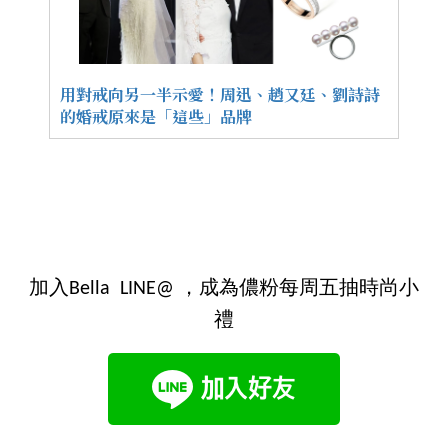
用對戒向另一半示愛！周迅、趙又廷、劉詩詩
的婚戒原來是「這些」品牌
加入Bella LINE@ ，成為儂粉每周五抽時尚小
禮