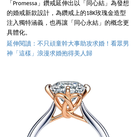
「Promessa」鑽戒延伸出以「同心結」為發想
的婚戒新款設計，為鑽戒上的18K玫瑰金造型
注入獨特涵義，也再讓「同心永結」的概念更
具體化。
延伸閱讀：不只頑童幹大事助攻求婚！看眾男
神「這樣」浪漫求婚抱得美人歸