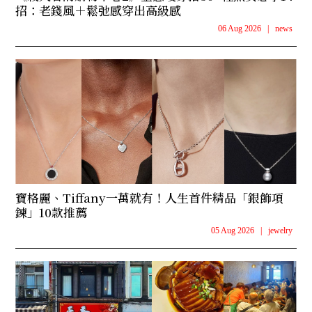
招：老錢風＋鬆弛感穿出高級感
06 Aug 2026
|
news
寶格麗、Tiffany一萬就有！人生首件精品「銀飾項
鍊」10款推薦
05 Aug 2026
|
jewelry