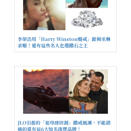
李榮浩用「Harry Winston婚戒」跟楊丞琳
求婚！還有這些名人也選鑽石之王
JLO引起的「祖母綠切割」鑽戒風潮，不能錯
過的還有這6大知名珠寶品牌！