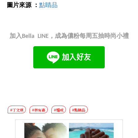
圖片來源 ：
點睛品
加入Bella LINE，成為儂粉每周五抽時尚小禮
#丁文琪
#林宥嘉
#婚戒
#點睛品