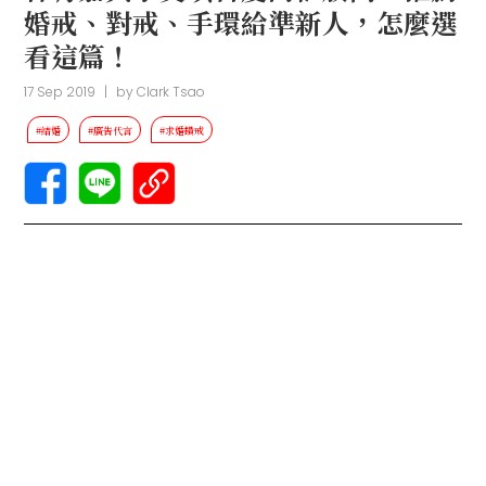
婚戒、對戒、手環給準新人，怎麼選
看這篇！
17 Sep 2019
|
by
Clark Tsao
#結婚
#廣告代言
#求婚鑽戒