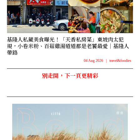
基隆人私藏美食曝光！「天香私房菜」東坡肉太犯
規，小卷米粉、百菇雞湯道道都是老饕最愛｜基隆人
帶路
04 Aug 2026
|
travel&foodies
別走開，下一頁更精彩