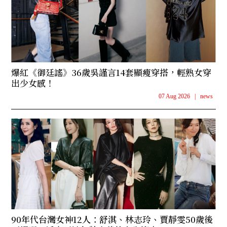
爆紅《御廷謠》36歲吳謹言14套顯瘦穿搭，輕熟女穿
出少女感！
07 Aug 2026
|
news
90年代台灣女神12人：舒淇、林志玲、賈靜雯50歲後