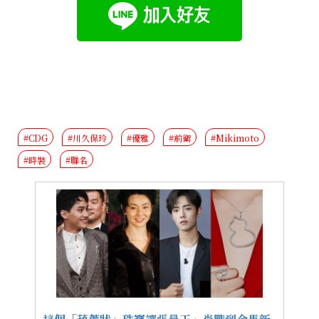
#CDG
#川久保玲
#優雅
#前衛
#Mikimoto
#時裝
#聯名