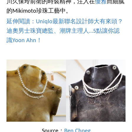
川久保玲前衛的時裝精神，注入在
優雅
而細膩
的Mikimoto珍珠工藝中。
延伸閱讀：Uniqlo最新聯名設計師大有來頭？
迪奧男士珠寶總監、潮牌主理人…5點讓你認
識Yoon Ahn！
Source：
Ben Chpeg