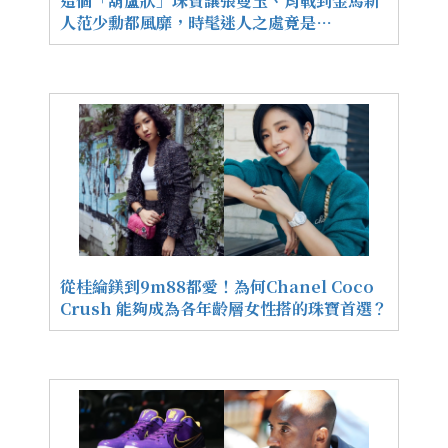
這個「葫蘆狀」珠寶讓張曼玉、肖戰到金馬新
人范少勳都風靡，時髦迷人之處竟是…
從桂綸鎂到9m88都愛！為何Chanel Coco
Crush 能夠成為各年齡層女性搭的珠寶首選？