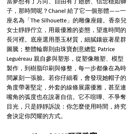
當夢想有了方向、自由有了翅膀、信念穩如獅
子，那時間呢？Chanel 給了它一個形體——一
座名為「The Silhouette」的雕像座鐘。香奈兒
女士靜靜佇立，用最優雅的姿態，望進時間的
長河裡。底座選用墨玉材質，細膩鑲嵌著星群
圖騰；整體輪廓則由珠寶創意總監 Patrice
Leguéreau 親自參與塑形，從塑像雕塑、模型
製作，到樹脂印刷與修整，每一步都像在為時
間篆刻一張臉。若你仔細看，會發現她帽子的
角度帶著堅定，外套的線條展露優雅，甚至連
嘴角的弧度也在說著自信。它不喧嘩、不爭奪
目光，只是靜靜訴說：你怎麼使用時間，終究
會決定你閃耀的方式。