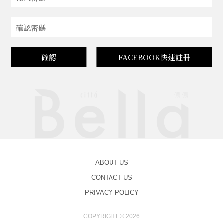
確認
FACEBOOK快速註冊
ABOUT US
CONTACT US
PRIVACY POLICY
COPYRIGHT © 2026