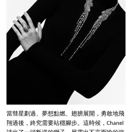
當彗星劃過、夢想點燃、翅膀展開，勇敢地飛
翔過後，終究需要站穩腳步。這時候，Chanel