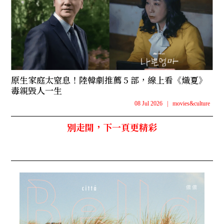
原生家庭太窒息！陸韓劇推薦 5 部，線上看《熾夏》
毒親毀人一生
08 Jul 2026
|
movies&culture
別走開，下一頁更精彩