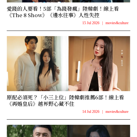
愛錢的人要看！5部「為錢發瘋」陸韓劇！線上看
《The 8 Show》《邊水往事》人性失控
15 Jul 2026
|
movies&culture
原配必須死？「小三上位」陸韓劇推薦6部！線上看
《再婚皇后》越界野心藏不住
14 Jul 2026
|
movies&culture