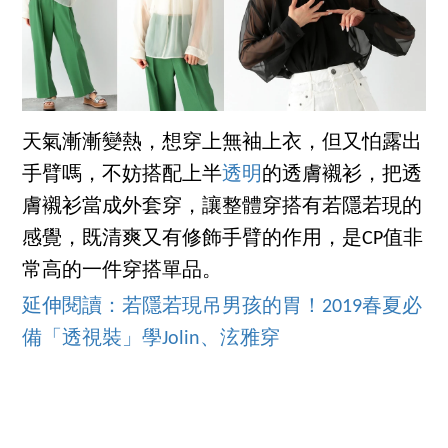
天氣漸漸變熱，想穿上無袖上衣，但又怕露出
手臂嗎，不妨搭配上半
透明
的透膚襯衫，把透
膚襯衫當成外套穿，讓整體穿搭有若隱若現的
感覺，既清爽又有修飾手臂的作用，是CP值非
常高的一件穿搭單品。
延伸閱讀：若隱若現吊男孩的胃！2019春夏必
備「透視裝」學Jolin、泫雅穿