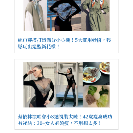
絲巾穿搭打造滿分小心機！5大實用妙招，輕
鬆玩出造型新花樣！
蔡依林演唱會小S透視裝太辣！42歲瘦身成功
有祕訣：30+女人必須瘦，不用想太多！