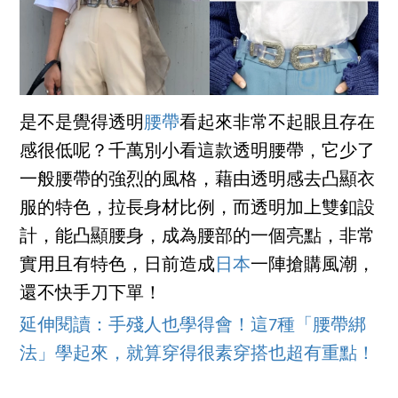
是不是覺得透明
腰帶
看起來非常不起眼且存在
感很低呢？千萬別小看這款透明腰帶，它少了
一般腰帶的強烈的風格，藉由透明感去凸顯衣
服的特色，拉長身材比例，而透明加上雙釦設
計，能凸顯腰身，成為腰部的一個亮點，非常
實用且有特色，日前造成
日本
一陣搶購風潮，
還不快手刀下單！
延伸閱讀：手殘人也學得會！這7種「腰帶綁
法」學起來，就算穿得很素穿搭也超有重點！