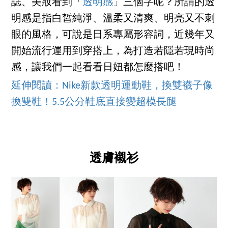
誌、美妝看到「
透明感
」三個字呢？所謂的透
明感是指白皙純淨、溫柔又清爽、明亮又不刺
眼的風格，可說是日系專屬形容詞，近幾年又
開始流行運用到穿搭上，為打造若隱若現時尚
感，讓我們一起看看日妞都怎麼搭吧！
延伸閱讀：Nike新款透明運動鞋，換雙襪子像
換雙鞋！5.5公分鞋底直接變超模長腿
透膚襯衫