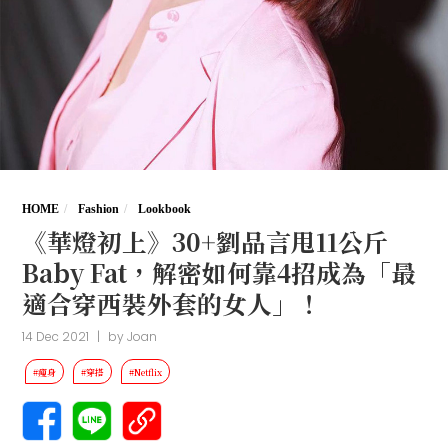
HOME
Fashion
Lookbook
《華燈初上》30+劉品言甩11公斤
Baby Fat，解密如何靠4招成為「最
適合穿西裝外套的女人」！
14 Dec 2021
|
by
Joan
#瘦身
#穿搭
#Netflix