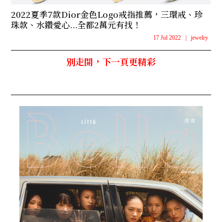
2022夏季7款Dior金色Logo戒指推薦，三環戒、珍
珠款、水鑽愛心...全都2萬元有找！
17 Jul 2022
|
jewelry
別走開，下一頁更精彩