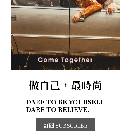
做自己，最時尚
DARE TO BE YOURSELF.
DARE TO BELIEVE.
訂閱 SUBSCRIBE