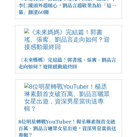
李仁鏡頭外超暖心，劉品言超敬業為拍「這一
幕」翻滾60圈
《未來媽媽》完結篇！郭書瑤、張寗、劉品言
走向如何？迎接感動最終回
8位明星轉戰YouTuber！楊丞琳素顏首支破
百萬、劉品言曬眾女星出遊，資深男星當街送
專輯？