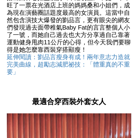
旺了一票在光酒店上班的媽媽桑和小姐們，成
為現在演藝圈話題度最高的女演員。這當中自
然包含演技大爆發的劉品言，更有眼尖的網友
們發現過去面帶稚氣Baby Fat的言言整個人小
了一號，而她自己過去也大方分享過自己靠著
運動健身甩肉11公斤的心得，但今天我們要聊
得是她怎麼靠西裝穿搭顯瘦！
延伸閱讀：
劉品言瘦身有成！兩年意志力造就
完美曲線，超勵志減肥祕技：「體重真的不重
要」
最適合穿西裝外套女人