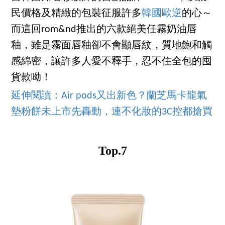
民價格及精緻的包裝征服許多
韓國歐逆
的心～
而這回rom&nd推出的六款絕美任霧奶油唇
釉，雖是霧面唇釉卻不會顯唇紋，質地飽和觸
感綿密，讓許多人愛不釋手，忍不住全包的囤
貨款呦！
延伸閱讀：Air pods又出新色？蘭芝馬卡龍氣
墊粉餅未上市先轟動，連不化妝的3C控都搶買
Top.7