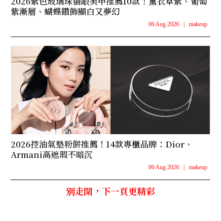
2026紫色玻璃珠貓眼美甲推薦10款！薰衣草紫、葡萄
紫漸層、蝴蝶鑽飾顯白又夢幻
06 Aug 2026
|
makeup
2026控油氣墊粉餅推薦！14款專櫃品牌：Dior、
Armani高遮瑕不暗沉
06 Aug 2026
|
makeup
別走開，下一頁更精彩