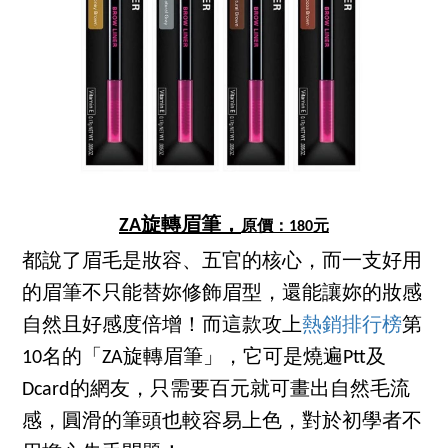
ZA旋轉眉筆，
原價：
180
元
都說了眉毛是妝容、五官的核心，而一支好用
的眉筆不只能替妳修飾眉型，還能讓妳的妝感
自然且好感度倍增！而這款攻上
熱銷排行榜
第
10名的「ZA旋轉眉筆」，它可是燒遍Ptt及
Dcard的網友，只需要百元就可畫出自然毛流
感，圓滑的筆頭也較容易上色，對於初學者不