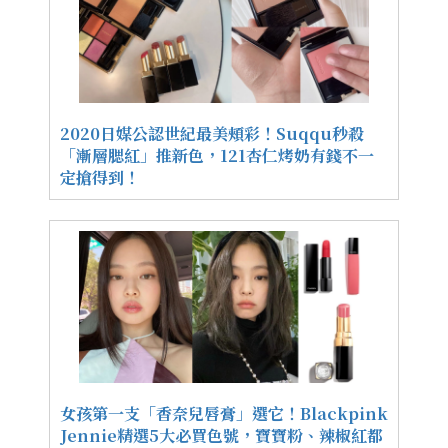
2020日媒公認世紀最美頰彩！Suqqu秒殺
「漸層腮紅」推新色，121杏仁烤奶有錢不一
定搶得到！
女孩第一支「香奈兒唇膏」選它！Blackpink
Jennie精選5大必買色號，寶寶粉、辣椒紅都