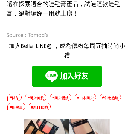
還在探索適合的睫毛膏產品，試過這款睫毛
膏，絕對讓妳一用就上癮！
Source : Tomod's
加入Bella LINE@ ，成為儂粉每周五抽時尚小
禮
#開架
#開架美妝
#開架暢銷
#日本開架
#彩妝熱銷
#眼線筆
#MIT國貨