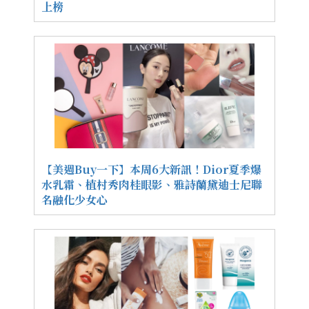
上榜
【美週Buy一下】本周6大新訊！Dior夏季爆
水乳霜、植村秀肉桂眼影、雅詩蘭黛迪士尼聯
名融化少女心