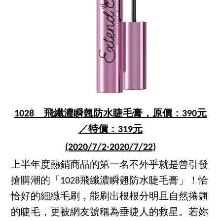
1028 飛纖濃瞬翹防水睫毛膏，原價：390元
／特價：319元
(2020/7/2-2020/7/22)
上半年度熱銷商品的第一名不外乎就是曾引發
搶購潮的「1028飛纖濃瞬翹防水睫毛膏」！恰
恰好的細緻毛刷，能刷出根根分明且自然捲翹
的睫毛，更被網友號稱為垂睫人的救星。若妳