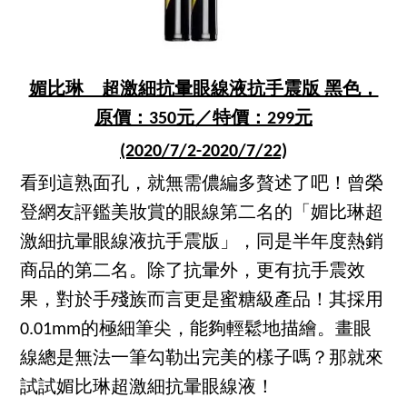
媚比琳 超激細抗暈眼線液抗手震版 黑色，
原價：350元／特價：299元
(2020/7/2-2020/7/22)
看到這熟面孔，就無需儂編多贅述了吧！曾榮
登網友評鑑美妝賞的眼線第二名的「媚比琳超
激細抗暈眼線液抗手震版」，同是半年度熱銷
商品的第二名。除了抗暈外，更有抗手震效
果，對於手殘族而言更是蜜糖級產品！其採用
0.01mm的極細筆尖，能夠輕鬆地描繪。畫眼
線總是無法一筆勾勒出完美的樣子嗎？那就來
試試媚比琳超激細抗暈眼線液！