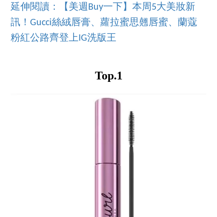
延伸閱讀：【美週Buy一下】本周5大美妝新
訊！Gucci絲絨唇膏、蘿拉蜜思翹唇蜜、蘭蔻
粉紅公路齊登上IG洗版王
Top.1