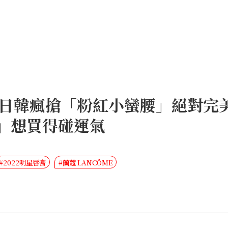
日韓瘋搶「粉紅小蠻腰」絕對完
沙」想買得碰運氣
#2022明星唇膏
#蘭蔻 LANCÔME