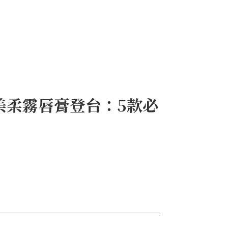
美柔霧唇膏登台：5款必