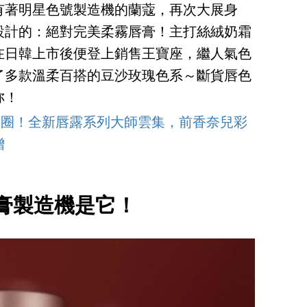
有著明星色號製造機的蘭蔻，再次大展身
設計的：絕對完美柔霧唇膏！主打絲絨奶霜
在日韓上市後便登上銷售王寶座，繼人氣色
配了多款溫柔百搭的豆沙玫瑰色系～斷貨唇色
妳！
走入精品圈！全新唇露系列大師雲集，前香奈兒彩
增
膏製造機是它！