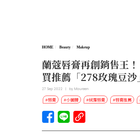
HOME
Beauty
Makeup
蘭蔻唇膏再創銷售王！
買推薦「278玫瑰豆
27 Sep 2022
|
by
Maureen
#唇膏
#小蠻腰
#絨霧唇膏
#唇膏推薦