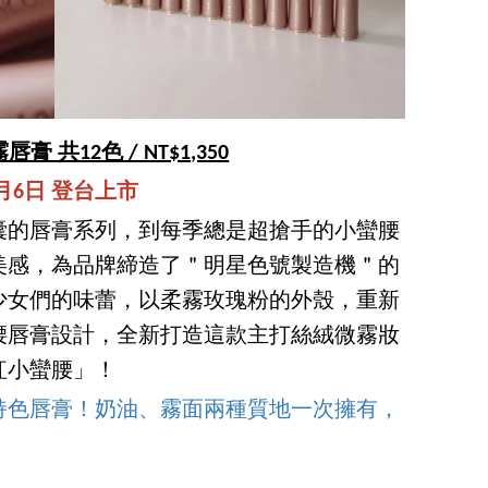
 共12色 / NT$1,350
0月6日 登台上市
囊的唇膏系列，到每季總是超搶手的小蠻腰
美感，為品牌締造了＂明星色號製造機＂的
少女們的味蕾，以柔霧玫瑰粉的外殼，重新
腰唇膏設計，全新打造這款主打絲絨微霧妝
紅小蠻腰」！
絲柔持色唇膏！奶油、霧面兩種質地一次擁有，