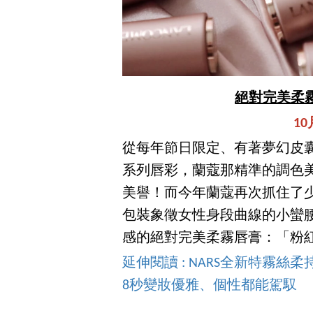
絕對完美柔霧唇膏
1
從每年節日限定、有著夢幻皮
系列唇彩，蘭蔻那精準的調色
美譽！而今年蘭蔻再次抓住了
包裝象徵女性身段曲線的小蠻
感的絕對完美柔霧唇膏：「粉
延伸閱讀 : NARS全新特霧
8秒變妝優雅、個性都能駕馭