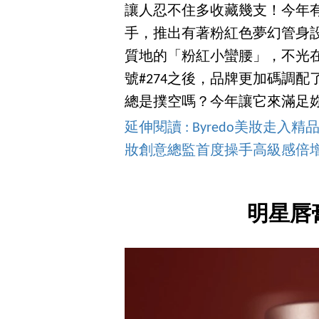
讓人忍不住多收藏幾支！今年
手，推出有著粉紅色夢幻管身
質地的「粉紅小蠻腰」，不光
號#274之後，品牌更加碼調
總是撲空嗎？今年讓它來滿足
延伸閱讀 : Byredo美妝
妝創意總監首度操手高級感倍
明星唇