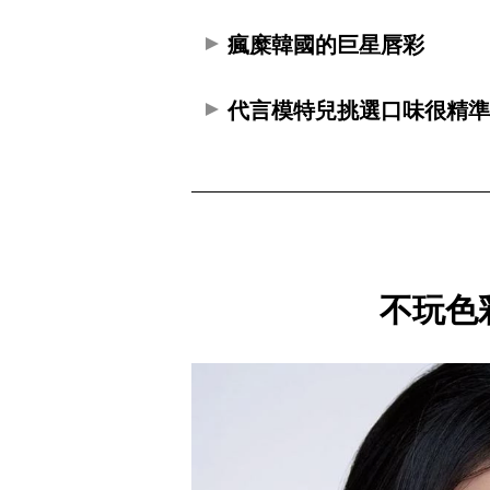
瘋糜韓國的巨星唇彩
代言模特兒挑選口味很精
不玩色