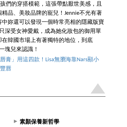
光是女孩們的穿搭模範，這張帶點厭世美感，且
品、美妝品牌的寵兒！Jennie不光有著
容中妳還可以發現一個時常亮相的隱藏版寶
」不只深受女神愛戴，成為她化妝包的御用單
卻在韓國市場上有著獨特的地位，到底
編一塊兒來認識！
MV「唇膏」用這四款！Lisa無瀏海靠Nars顯小
感豐唇
素顏保養新哲學