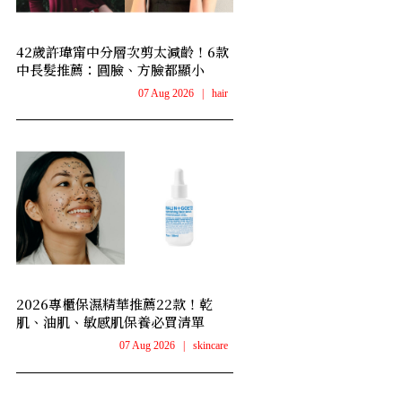
42歲許瑋甯中分層次剪太減齡！6款
中長髮推薦：圓臉、方臉都顯小
07 Aug 2026
|
hair
2026專櫃保濕精華推薦22款！乾
肌、油肌、敏感肌保養必買清單
07 Aug 2026
|
skincare