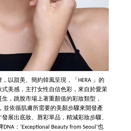
，以甜美、簡約韓風呈現，「HERA 」的
歐式美感，主打女性自信色彩，來自於愛茉
5誕生，跳脫市場上著重顏值的彩妝類型，
發，並依循肌膚所需要的美顏步驟來開發產
才發展出底妝、唇彩單品，精減彩妝步驟、
xceptional Beauty from Seoul’也