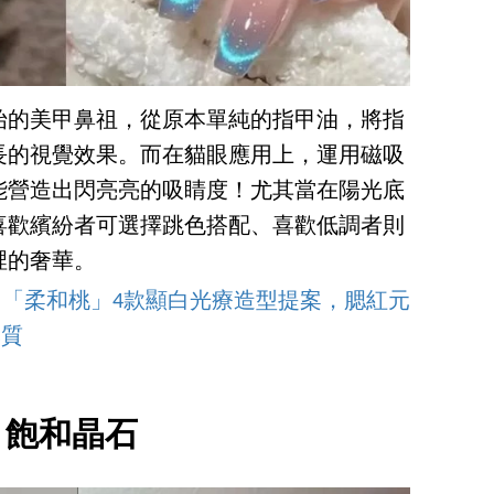
始的美甲鼻祖，從原本單純的指甲油，將指
長的視覺效果。而在貓眼應用上，運用磁吸
能營造出閃亮亮的吸睛度！尤其當在陽光底
喜歡繽紛者可選擇跳色搭配、喜歡低調者則
裡的奢華。
趨勢！「柔和桃」4款顯白光療造型提案，腮紅元
氣質
. 飽和晶石