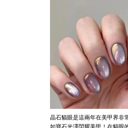
晶石貓眼是這兩年在美甲界非
如寶石光澤閃耀美甲！在貓眼