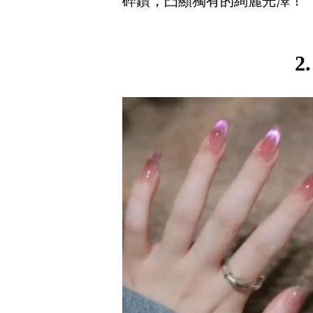
碎鑽，凸顯獨有的絢麗光澤！
2