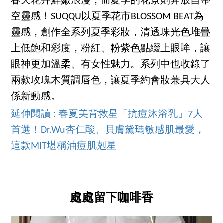
春天花卉鮮嫩浪漫，而夏季的花景則奔放自帶
空靈感！SUQQU以夏季花市BLOSSOM BEAT為
靈感，創作全系列夏季彩妝，清透珠光色堆疊
上低飽和彩度，粉紅、粉紫色點綴上眼眸，讓
眼神更加溫柔、有女性魅力。系列中也收錄了
兩款玫瑰木質調唇色，讓夏季約會妝兼具大人
係新動感。
延伸閱讀 : 春夏美背救星「抗痘沐浴乳」7大
首選！Dr.Wu杏仁酸、貝膚黛瑪敏感肌最愛，
這款MIT堪稱油痘肌剋星
處處留下咖啡香