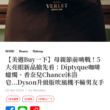
HOME
Beauty
Makeup
【美週Buy一下】母親節前哨戰！5
大亮眼新品搶先看：Diptyque咖啡
蠟燭、香奈兒Chance沐浴
皂...Dyson升級版吹風機不輸男友手
20 Apr 2024
|
by
Maureen
#香氛蠟燭
#吹風機
#美週buy一下