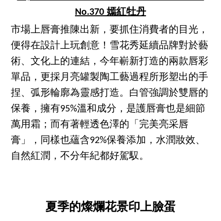
No.370 嫣紅牡丹
市場上唇膏推陳出新，要抓住消費者的目光，
便得在設計上玩創意！雪花秀延續品牌對於藝
術、文化上的連結，今年嶄新打造的兩款唇彩
單品，更採月亮罐製陶工藝過程所形塑出的手
捏、弧形輪廓為靈感打造。白管強調於雙唇的
保養，擁有95%溫和成分，是護唇膏也是細節
萬用霜；而有著輕透色澤的「完美亮采唇
膏」，同樣也蘊含92%保養添加，水潤妝效、
自然紅潤，不分年紀都好駕馭。
夏季的燦爛花景印上臉蛋