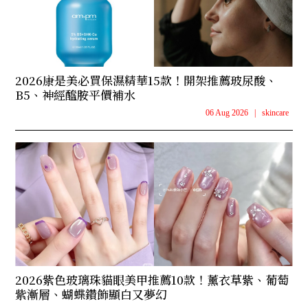
2026康是美必買保濕精華15款！開架推薦玻尿酸、
B5、神經醯胺平價補水
06 Aug 2026
|
skincare
2026紫色玻璃珠貓眼美甲推薦10款！薰衣草紫、葡萄
紫漸層、蝴蝶鑽飾顯白又夢幻