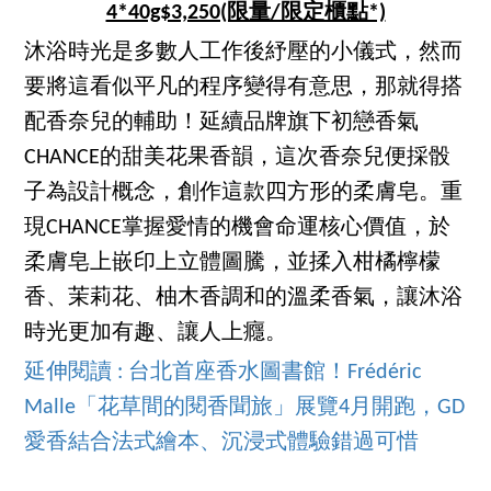
4*40g$3,250(限量/限定櫃點*)
沐浴時光是多數人工作後紓壓的小儀式，然而
要將這看似平凡的程序變得有意思，那就得搭
配香奈兒的輔助！延續品牌旗下初戀香氣
CHANCE的甜美花果香韻，這次香奈兒便採骰
子為設計概念，創作這款四方形的柔膚皂。重
現CHANCE掌握愛情的機會命運核心價值，於
柔膚皂上嵌印上立體圖騰，並揉入柑橘檸檬
香、茉莉花、柚木香調和的溫柔香氣，讓沐浴
時光更加有趣、讓人上癮。
延伸閱讀 : 台北首座香水圖書館！Frédéric
Malle「花草間的閱香聞旅」展覽4月開跑，GD
愛香結合法式繪本、沉浸式體驗錯過可惜