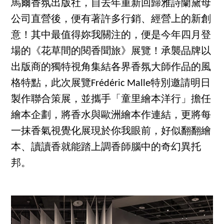
馬爾香氛出版社，自去年重新回歸雅詩蘭黛母
公司直營後，便有著許多行銷、經營上的新創
意！其中最值得妳我關注的，便是今年四月登
場的《花草間的閱香聞旅》展覽！承襲品牌以
出版商的獨特視角集結各界香氛大師作品的風
格特點，此次展覽Frédéric Malle特別邀請明日
製作聯合策展，並攜手「童里繪本洋行」擔任
繪本企劃，將香水與歐洲繪本作連結，更將每
一抹香氣視覺化展現於你我眼前，好似翻翻繪
本、讀讀香就能踏上調香師腦中的奇幻異托
邦。