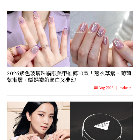
2026紫色玻璃珠貓眼美甲推薦10款！薰衣草紫、葡萄
紫漸層、蝴蝶鑽飾顯白又夢幻
06 Aug 2026
|
makeup