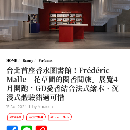
HOME
Beauty
Perfumes
台北首座香水圖書館！Frédéric
Malle「花草間的閱香聞旅」展覽4
月開跑，GD愛香結合法式繪本、沉
浸式體驗錯過可惜
15 Apr 2024
|
by
Maureen
#香氛系列
#沉浸式展覽
#Frédéric Malle