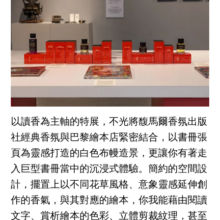
以讀香為主軸的特展，不光將馥馬爾香氛出版
社經典香氛與巴黎繪本店緊密結合，以書冊張
頁為靈感打造的白色布幔造景，更讓你有著走
入巨型書冊當中的沉浸式體驗。簡約的空間設
計，擺置上以不同花草風格、意象靈感延伸創
作的香氣，與其對應的繪本，你我能藉由閱讀
文字、賞析繪本的色彩、立體剪裁紋理，甚至