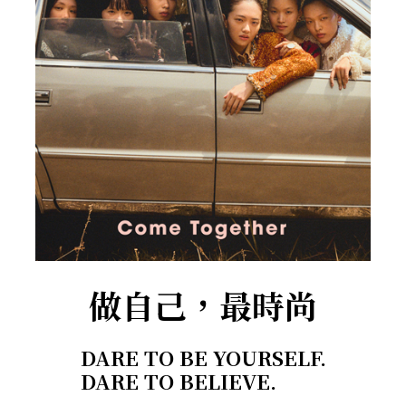
做自己，最時尚
DARE TO BE YOURSELF.
DARE TO BELIEVE.