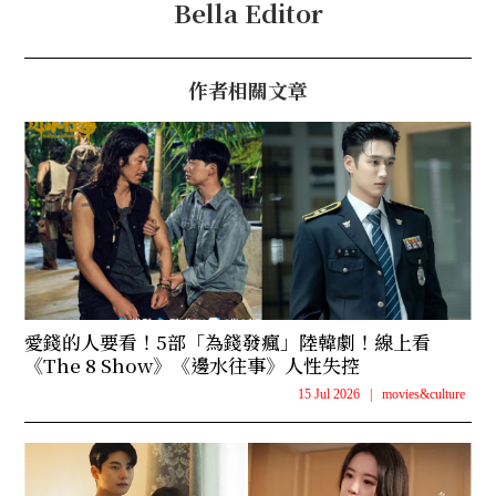
Bella Editor
作者相關文章
愛錢的人要看！5部「為錢發瘋」陸韓劇！線上看
《The 8 Show》《邊水往事》人性失控
15 Jul 2026
|
movies&culture