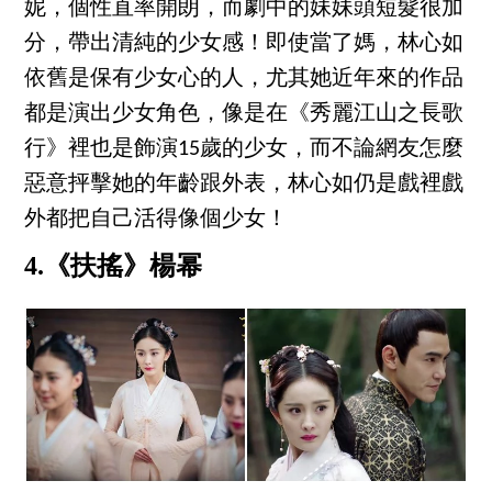
妮，個性直率開朗，而劇中的妹妹頭短髮很加
分，帶出清純的少女感！即使當了媽，林心如
依舊是保有少女心的人，尤其她近年來的作品
都是演出少女角色，像是在《秀麗江山之長歌
行》裡也是飾演15歲的少女，而不論網友怎麼
惡意抨擊她的年齡跟外表，林心如仍是戲裡戲
外都把自己活得像個少女！
4.《扶搖》楊幂