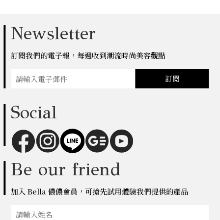
Newsletter
訂閱我們的電子報，每週收到潮流時尚美容觀點
訂閱
Social
Be our friend
加入 Bella 儂儂會員，可搶先試用體驗我們提供的產品