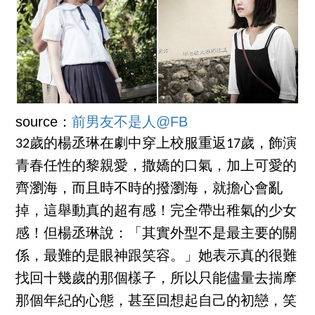
source：
前男友不是人@FB
32歲的楊丞琳在劇中穿上校服重返17歲，飾演
青春任性的黎親愛，撒嬌的口氣，加上可愛的
齊瀏海，而且時不時的撥瀏海，就擔心會亂
掉，這舉動真的超有感！完全帶出稚氣的少女
感！但楊丞琳說：「其實外型不是最主要的關
係，最難的是眼神跟笑容。」她表示真的很難
找回十幾歲的那個樣子，所以只能儘量去揣摩
那個年紀的心態，甚至回想起自己的初戀，笑