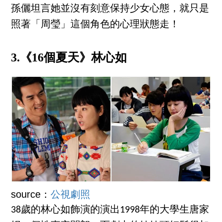
孫儷坦言她並沒有刻意保持少女心態，就只是
照著「周瑩」這個角色的心理狀態走！
3.《16個夏天》林心如
source：
公視劇照
38歲的林心如飾演的演出1998年的大學生唐家