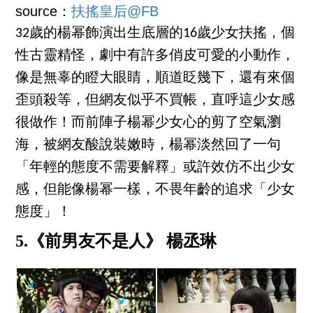
source：
扶搖皇后@FB
32歲的楊幂飾演出生底層的16歲少女扶搖，個
性古靈精怪，劇中有許多俏皮可愛的小動作，
像是無辜的瞪大眼睛，順道眨幾下，還有來個
歪頭殺等，但網友似乎不買帳，直呼這少女感
很做作！而前陣子楊幂少女心的剪了空氣瀏
海，被網友酸說裝嫩時，楊幂淡然回了一句
「年輕的態度不需要解釋」或許效仿不出少女
感，但能像楊幂一樣，不畏年齡的追求「少女
態度」！
5.《前男友不是人》 楊丞琳