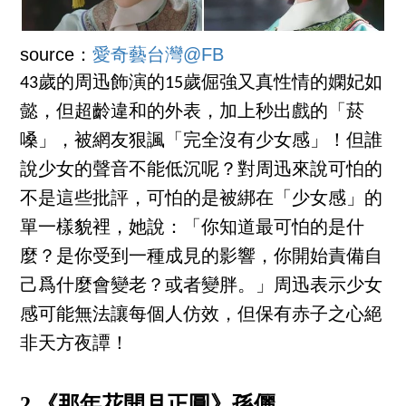
source：
愛奇藝台灣@FB
43歲的周迅飾演的15歲倔強又真性情的嫻妃如
懿，但超齡違和的外表，加上秒出戲的「菸
嗓」，被網友狠諷「完全沒有少女感」！但誰
說少女的聲音不能低沉呢？對周迅來說可怕的
不是這些批評，可怕的是被綁在「少女感」的
單一樣貌裡，她說：「你知道最可怕的是什
麼？是你受到一種成見的影響，你開始責備自
己爲什麼會變老？或者變胖。」周迅表示少女
感可能無法讓每個人仿效，但保有赤子之心絕
非天方夜譚！
2.《那年花開月正圓》孫儷