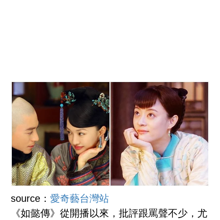
source：
愛奇藝台灣站
《如懿傳》從開播以來，批評跟罵聲不少，尤