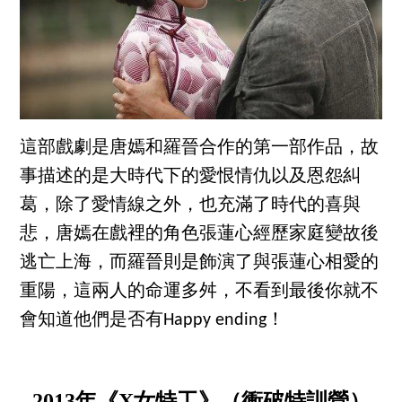
這部戲劇是唐嫣和羅晉合作的第一部作品，故
事描述的是大時代下的愛恨情仇以及恩怨糾
葛，除了愛情線之外，也充滿了時代的喜與
悲，唐嫣在戲裡的角色張蓮心經歷家庭變故後
逃亡上海，而羅晉則是飾演了與張蓮心相愛的
重陽，這兩人的命運多舛，不看到最後你就不
會知道他們是否有Happy ending！
2013年《X女特工》（衝破特訓營）