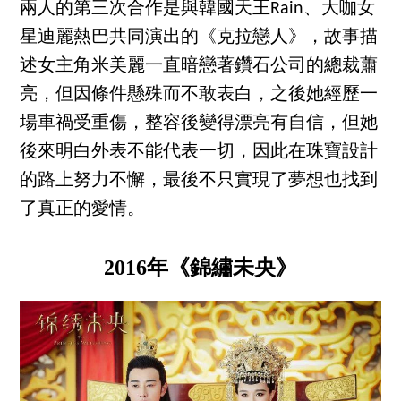
兩人的第三次合作是與韓國天王Rain、大咖女
星迪麗熱巴共同演出的《克拉戀人》，故事描
述女主角米美麗一直暗戀著鑽石公司的總裁蕭
亮，但因條件懸殊而不敢表白，之後她經歷一
場車禍受重傷，整容後變得漂亮有自信，但她
後來明白外表不能代表一切，因此在珠寶設計
的路上努力不懈，最後不只實現了夢想也找到
了真正的愛情。
2016年《錦繡未央》