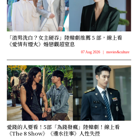
「渣男洗白？女主硬吞」陸韓劇推薦 5 部，線上看
《愛情有煙火》婚戀觀超窒息
07 Aug 2026
|
movies&culture
愛錢的人要看！5部「為錢發瘋」陸韓劇！線上看
《The 8 Show》《邊水往事》人性失控