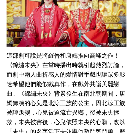
這部劇可說是將羅晉和唐嫣推向高峰之作！
《錦繡未央》在當時播出時就引起熱烈討論，
而劇中兩人曲折感人的愛情對手戲也讓眾多影
迷希望他們能假戲真作，在戲外共譜美麗戀
曲。《錦繡未央》背景發生在南北朝期間，唐
嫣飾演的心兒是北涼王族的公主，因北涼王族
被誣叛變，心兒被迫流亡異鄉，後被未央拯
救，未央被害後，心兒依照未央的心願，改以
「未央」的名字活下去並與仇敵鬥智鬥勇，歷