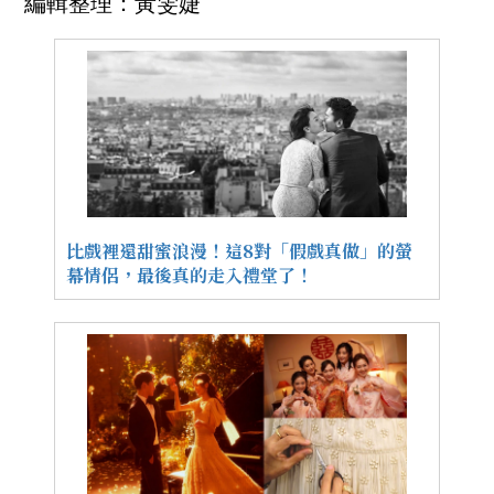
編輯整理：黃雯婕
比戲裡還甜蜜浪漫！這8對「假戲真做」的螢
幕情侶，最後真的走入禮堂了！