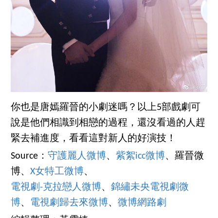
你也是唐嫣羅晉的小劇迷嗎？以上5部戲劇可
說是他們相識到相戀的過程，還沒看過的人趕
緊去補進度，看看這對新人的好演技！
Source：
守護麗人微博
、
紫絮icc微博
、羅晉微
博、
X女特工微博
、
電視劇-克拉戀人微博
、
錦繡未央電視劇微
博
、
電視劇歸去來微博
、
微博網路劇