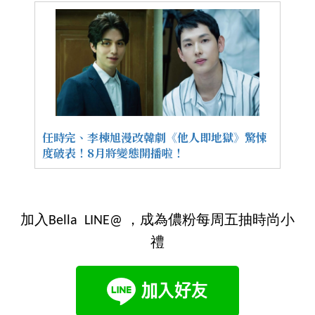
任時完、李棟旭漫改韓劇《他人即地獄》驚悚
度破表！8月將變態開播啦！
加入Bella LINE@ ，成為儂粉每周五抽時尚小
禮