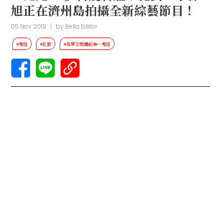
旭正在濟州島拍攝全新綜藝節目！
05 Nov 2019
|
by
Bella Editor
#鬼怪
#孔劉
#孤單又燦爛的神─鬼怪