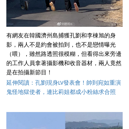
有網友在韓國濟州島捕獲孔劉和李棟旭的身
影，兩人不是約會被拍到，也不是戀情曝光
（喂），雖然路透照很模糊，但看得出來旁邊
的工作人員拿著攝影機和收音器材，兩人竟然
是在拍攝新節目！
延伸閱讀：孔劉現身LV發表會！帥到宛如重演
鬼怪地獄使者，連比莉姐都成小粉絲求合照