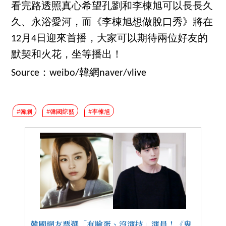
看完路透照真心希望孔劉和李棟旭可以長長久
久、永浴愛河，而《李棟旭想做脫口秀》將在
12月4日迎來首播，大家可以期待兩位好友的
默契和火花，坐等播出！
Source：weibo/韓網naver/vlive
#韓劇
#韓國綜藝
#李棟旭
韓國網友票選「有臉蛋、沒演技」演員！《鬼