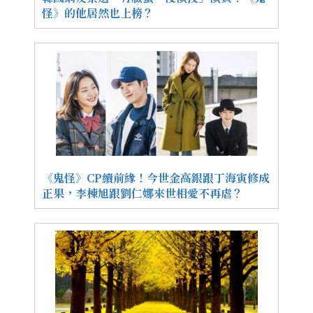
怪》的他居然也上榜？
《鬼怪》CP續前緣！今世金高銀跟丁海寅修成
正果，李棟旭跟劉仁娜來世相愛不再虐？