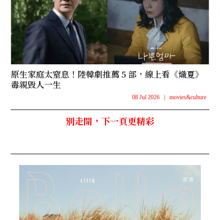
原生家庭太窒息！陸韓劇推薦 5 部，線上看《熾夏》
毒親毀人一生
08 Jul 2026
|
movies&culture
別走開，下一頁更精彩