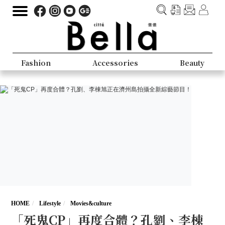
Fashion
Accessories
Beauty
HOME
Lifestyle
Movies&culture
「死鬼CP」再度合體？孔劉、李棟