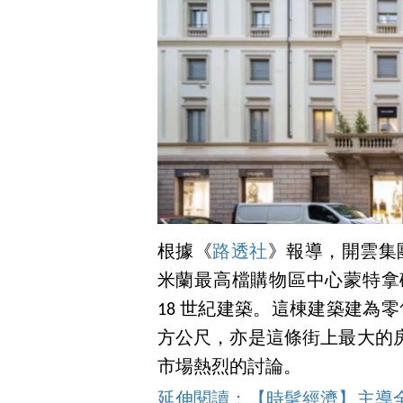
根據《
路透社
》報導，開雲集團
米蘭最高檔購物區中心蒙特拿破崙大道
18 世紀建築。這棟建築建為零
方公尺，亦是這條街上最大的
市場熱烈的討論。
延伸閱讀：【時髦經濟】主導