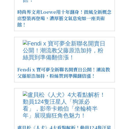
時尚界文青Loewe用十年翻身！微風全新概念
店整裝再登場，濃厚藝文氣息宛如一座美術
館！
Fendi x 寶可夢全新聯名開賣日公開！潮流教
父藤原浩加持，粉絲買到準備翻倍漲！
盧貝松《人犬》4大看點解析！動員124隻汪星