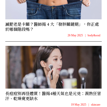
減肥老是卡關？醫師揭 4 大「發胖關鍵期」，你正處
於哪個階段嗎？
26 May 2025
|
body&soul
長痘痘別再怪體質！醫揭4種天氣也是元兇：濕熱狂冒
汗、乾燥竟更缺水
19 May 2025
|
skincare