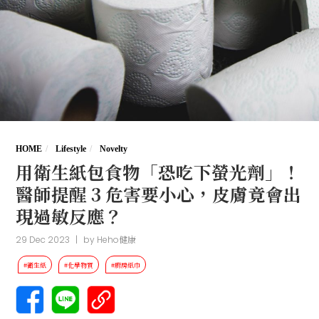
HOME
Lifestyle
Novelty
用衛生紙包食物「恐吃下螢光劑」！
醫師提醒 3 危害要小心，皮膚竟會出
現過敏反應？
29 Dec 2023
|
by
Heho健康
#衛生紙
#化學物質
#廚房紙巾