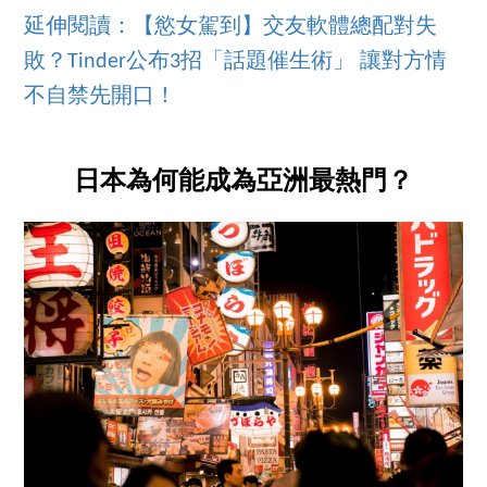
延伸閱讀：【慾女駕到】交友軟體總配對失
敗？Tinder公布3招「話題催生術」 讓對方情
不自禁先開口！
日本為何能成為亞洲最熱門？