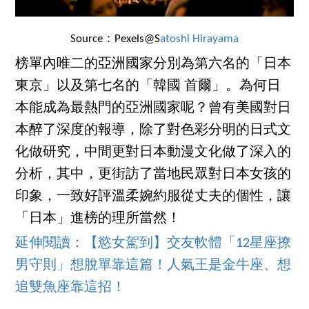
Source：Pexels@S
atoshi Hirayama
榜單內唯二的亞洲國家分別為第六名的「日本
東京」以及第七名的「韓國 首爾」。為何日
本能成為最熱門的亞洲國家呢？曾有美國對日
本醉了深度的報導，除了對色彩分明的日式文
化做研究，中間更對日本動漫文化做了深入的
分析，其中，更街訪了當地民眾對日本女孩的
印象，一致好評溫柔婉約服從丈夫的個性，讓
「日本」進榜的理所當然！
延伸閱讀：【慾女駕到】交友軟體「12星座撩
男守則」想脫單靠這篇！人氣王是金牛座、想
追雙魚座靠這招！