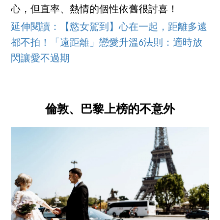
心，但直率、熱情的個性依舊很討喜！
延伸閱讀：【慾女駕到】心在一起，距離多遠
都不拍！「遠距離」戀愛升溫6法則：適時放
閃讓愛不過期
倫敦、巴黎上榜的不意外