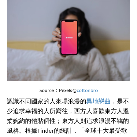
Source：Pexels@
cottonbro
認識不同國家的人來場浪漫的
異地戀曲
，是不
少追求幸福的人所嚮往，西方人喜歡東方人溫
柔婉約的體貼個性；東方人則追求浪漫不羈的
風格。根據Tinder的統計，「全球十大最受歡