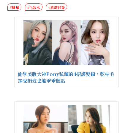
#精華
#化妝水
#肌膚保養
偷學美妝大神Pony私藏的4招護髮術，乾枯毛
躁受損髮也能乖乖聽話