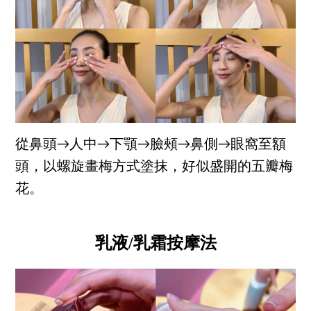
從鼻頭→人中→下顎→臉頰→鼻側→眼窩至額
頭，以螺旋畫梅方式塗抹，好似盛開的五瓣梅
花。
乳液/乳霜按摩法