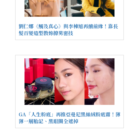
劉仁娜《觸及真心》與李棟旭再續前緣！靠長
髮百變造型教妳撩男密技
GA「人生粉底」再推亞曼尼黑絲絨粉底霜！薄
薄一層胎記、黑眼圈全遮掉