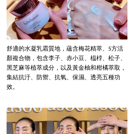
舒適的水凝乳霜質地，蘊含梅花精萃、5方活
顏複合物，包含李子、赤小豆、榅桲、松子、
黑芝麻等植萃成分，以及黃金柚和柑橘萃取，
集結抗汙、防禦、抗氧、保濕、透亮五種功
效。