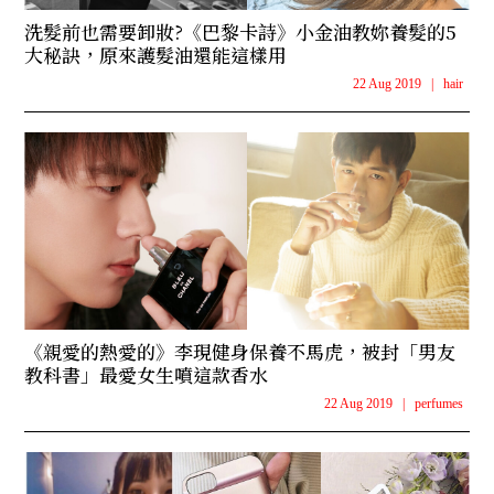
洗髮前也需要卸妝?《巴黎卡詩》小金油教妳養髮的5
大秘訣，原來護髮油還能這樣用
22 Aug 2019
|
hair
《親愛的熱愛的》李現健身保養不馬虎，被封「男友
教科書」最愛女生噴這款香水
22 Aug 2019
|
perfumes