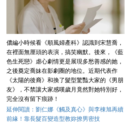
儂編小時候看《順風婦產科》認識到宋慧喬，
在裡面無厘頭的表演，搞笑幽默。後來，《藍
色生死戀》虐心劇情更是展現多愁善感的她，
之後奠定喬妹在影劇圈的地位。近期代表作
《太陽的後裔》和換了髮型驚豔大家的《男朋
友》，不禁讓大家感嘆歲月竟然對她特別好，
完全沒有留下痕跡！
延伸閱讀：劉仁娜《觸及真心》與李棟旭再續
前緣！靠長髮百變造型教妳撩男密技