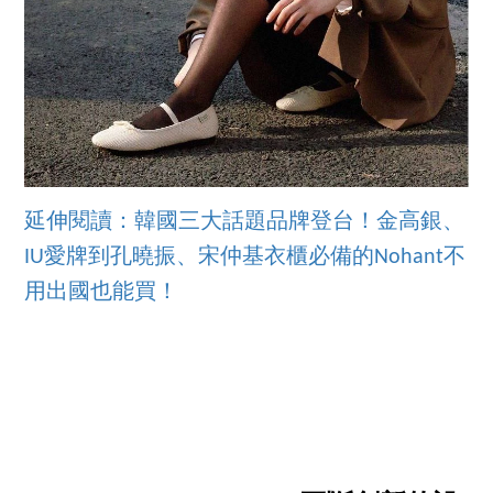
延伸閱讀：韓國三大話題品牌登台！金高銀、
IU愛牌到孔曉振、宋仲基衣櫃必備的Nohant不
用出國也能買！