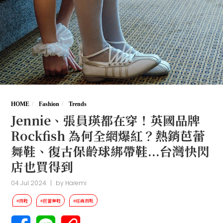
HOME
Fashion
Trends
Jennie、張員瑛都在穿！英國品牌
Rockfish 為何全網爆紅？熱銷芭蕾
舞鞋、復古保齡球綁帶鞋...台灣快閃
店也買得到
04 Jul 2024
|
by
Haremi
#雨鞋
#芭蕾舞鞋
#經典雨靴