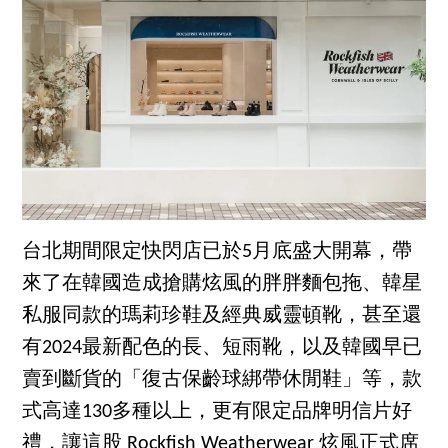
台北期間限定快閃店已於5月底盛大開幕，帶
來了在韓國造成搶購炫風的胖胖麵包拖、韓星
私服同款的瑪莉珍鞋及經典威靈頓靴，甚至還
有2024最新配色的長、短雨靴，以及韓國早已
賣到斷貨的「復古保齡球綁帶休閒鞋」等，款
式高達130多種以上，更有限定品牌明信片好
禮，讓這股 Rockfish Weatherwear 炫風正式席