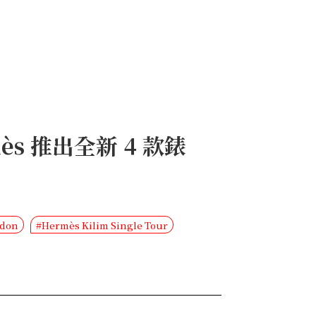
ès 推出全新 4 款錶
idon
#Hermès Kilim Single Tour