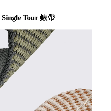
 H Single Tour 錶帶