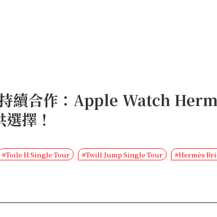
作：Apple Watch Herm
可供選擇！
#Toile H Single Tour
#Twill Jump Single Tour
#Hermès Br