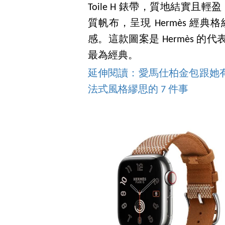
Toile H 錶帶，質地結實且
質帆布，呈現 Hermès 
感。這款圖案是 Hermès 
最為經典。
延伸閱讀：愛馬仕柏金包跟她有關！
法式風格繆思的 7 件事