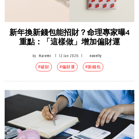
新年換新錢包能招財？命理專家曝4
重點：「這樣做」增加偏財運
by
Haremi
|
12 Jan 2026
|
novelty
#破財
#偏財運
#新錢包