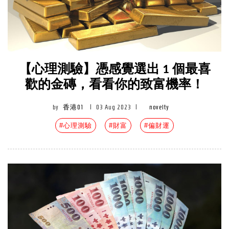
【心理測驗】憑感覺選出 1 個最喜
歡的金磚，看看你的致富機率！
by
香港01
|
03 Aug 2023
|
novelty
#心理測驗
#財富
#偏財運