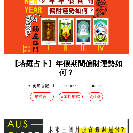
【塔羅占卜】年假期間偏財運勢如
何？
by
奧斯塔羅
|
03 Feb 2022
|
horoscope
#塔羅占卜
#奧斯塔羅
#財運