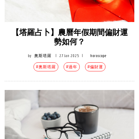
【塔羅占卜】農曆年假期間偏財運
勢如何？
by
奧斯塔羅
|
27 Jan 2025
|
horoscope
#奧斯塔羅
#過年
#偏財運