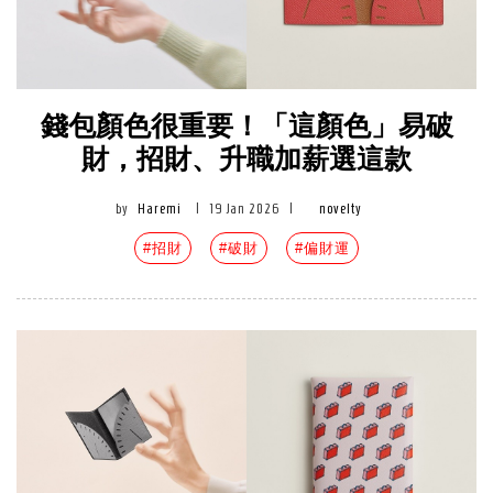
錢包顏色很重要！「這顏色」易破
財，招財、升職加薪選這款
by
Haremi
|
19 Jan 2026
|
novelty
#招財
#破財
#偏財運