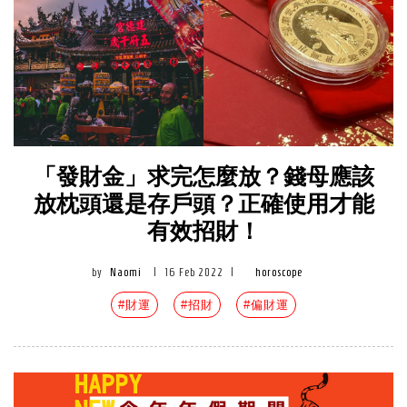
「發財金」求完怎麼放？錢母應該
放枕頭還是存戶頭？正確使用才能
有效招財！
by
Naomi
|
16 Feb 2022
|
horoscope
#財運
#招財
#偏財運