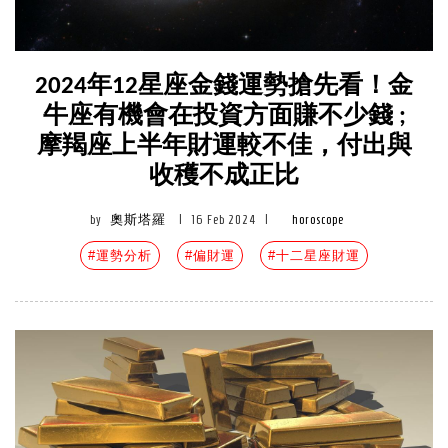
2024年12星座金錢運勢搶先看！金
牛座有機會在投資方面賺不少錢 ;
摩羯座上半年財運較不佳，付出與
收穫不成正比
by
奧斯塔羅
|
16 Feb 2024
|
horoscope
#運勢分析
#偏財運
#十二星座財運