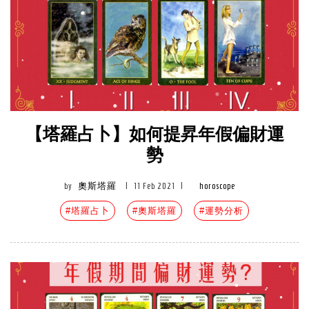
【塔羅占卜】如何提昇年假偏財運
勢
by
奧斯塔羅
|
11 Feb 2021
|
horoscope
#塔羅占卜
#奧斯塔羅
#運勢分析