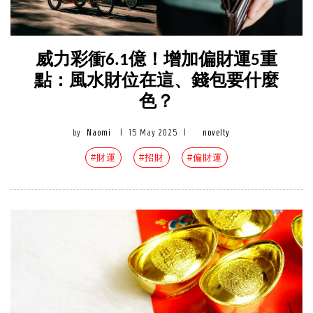
威力彩衝6.1億！增加偏財運5重
點：風水財位在這、錢包要什麼
色？
by
Naomi
|
15 May 2025
|
novelty
#財運
#招財
#偏財運