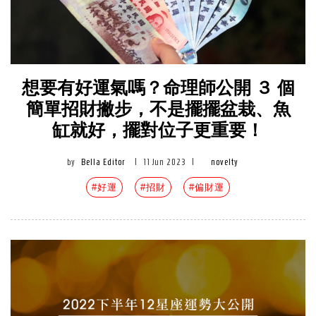
想要有好運氣嗎？命理師公開 ３ 個
簡單招財撇步，不是擺擺盆栽、魚
缸就好，擺對位子更重要！
by
Bella Editor
|
11 Jun 2023
|
novelty
#好運
#招財
#偏財運