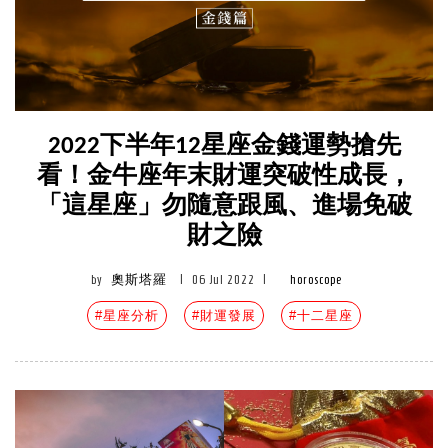
2022下半年12星座金錢運勢搶先
看！金牛座年末財運突破性成長，
「這星座」勿隨意跟風、進場免破
財之險
by
奧斯塔羅
|
06 Jul 2022
|
horoscope
#星座分析
#財運發展
#十二星座