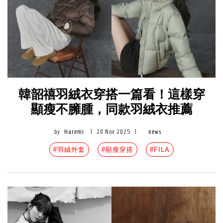
韓韶禧羽絨衣穿搭一篇看！這樣穿
顯瘦不臃腫，同款羽絨衣推薦
by
Haremi
|
20 Nov 2025
|
news
#羽絨外套
#顯瘦穿搭
#FILA