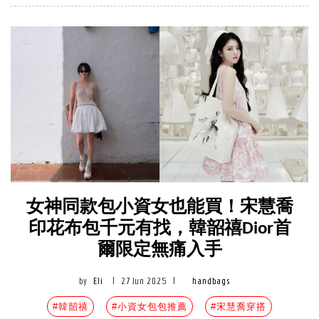
女神同款包小資女也能買！宋慧喬
印花布包千元有找，韓韶禧Dior首
爾限定無痛入手
by
Eli
|
27 Jun 2025
|
handbags
#韓韶禧
#小資女包包推薦
#宋慧喬穿搭