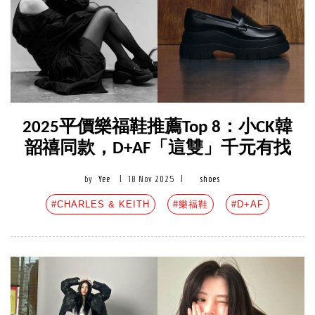
2025平價樂福鞋推薦Top 8：小CK韓
韶禧同款，D+AF「這雙」千元有找
by
Yee
|
18 Nov 2025
|
shoes
#CHARLES & KEITH
#樂福鞋
#D+AF