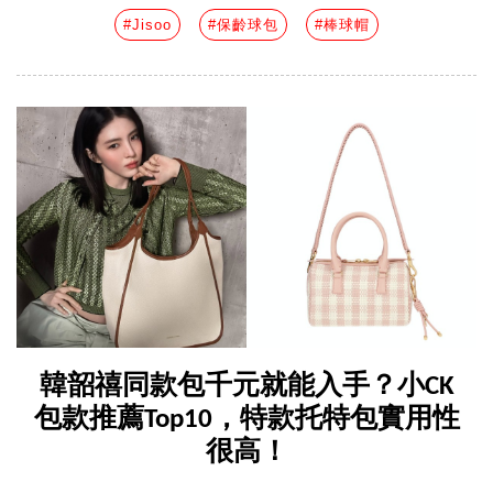
#Jisoo
#保齡球包
#棒球帽
韓韶禧同款包千元就能入手？小CK
包款推薦Top10，特款托特包實用性
很高！