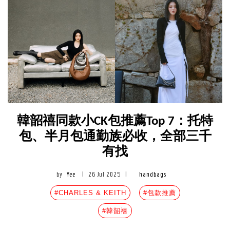
韓韶禧同款小CK包推薦Top 7：托特
包、半月包通勤族必收，全部三千
有找
by
Yee
|
26 Jul 2025
|
handbags
#CHARLES & KEITH
#包款推薦
#韓韶禧