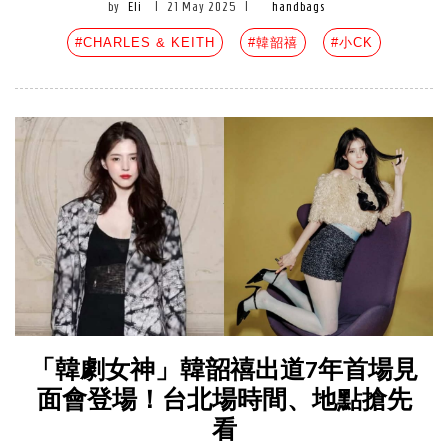
by
Eli
|
21 May 2025
|
handbags
#CHARLES & KEITH
#韓韶禧
#小CK
「韓劇女神」韓韶禧出道7年首場見
面會登場！台北場時間、地點搶先
看