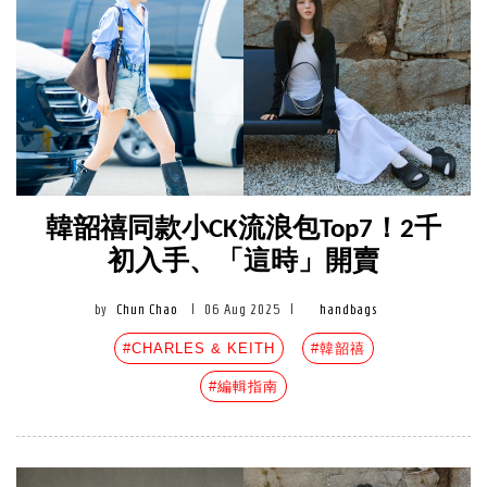
韓韶禧同款小CK流浪包Top7！2千
初入手、「這時」開賣
by
Chun Chao
|
06 Aug 2025
|
handbags
#CHARLES & KEITH
#韓韶禧
#編輯指南