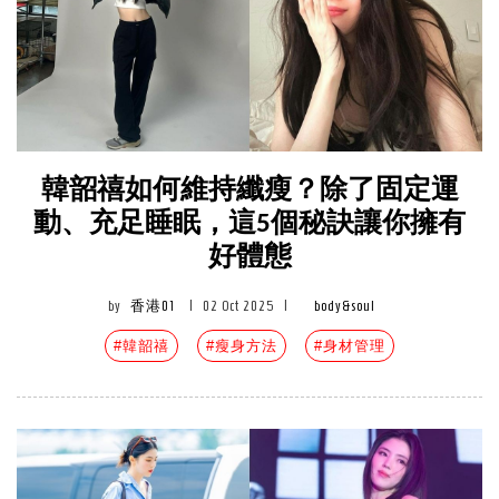
韓韶禧如何維持纖瘦？除了固定運
動、充足睡眠，這5個秘訣讓你擁有
好體態
by
香港01
|
02 Oct 2025
|
body&soul
#韓韶禧
#瘦身方法
#身材管理