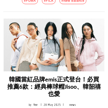
#PUMA
#FILA
#New Balance
韓國當紅品牌emis正式登台！必買
推薦6款：經典棒球帽Jisoo、韓韶禧
也愛
by
Yee
|
28 May 2025
|
news