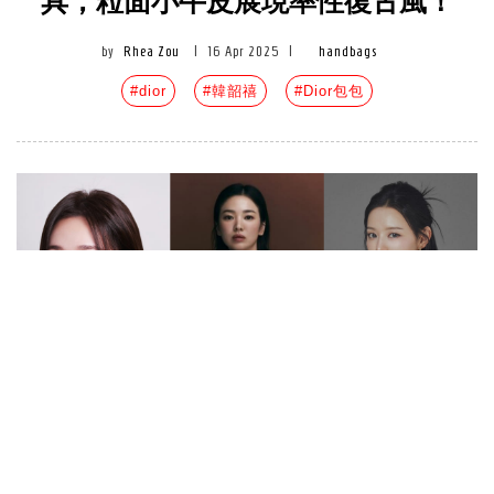
具，粒面小牛皮展現率性復古風！
by
Rhea Zou
|
16 Apr 2025
|
handbags
#dior
#韓韶禧
#Dior包包
2025南韓最美女演員Top10！宋慧
喬、金智媛、秀智、蔡秀彬持續霸