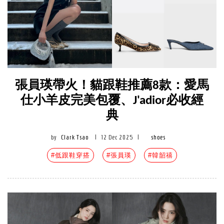
張員瑛帶火！貓跟鞋推薦8款：愛馬
仕小羊皮完美包覆、J'adior必收經
典
by
Clark Tsao
|
12 Dec 2025
|
shoes
#低跟鞋穿搭
#張員瑛
#韓韶禧