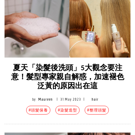
夏天「染髮後洗頭」5大觀念要注
意！髮型專家親自解惑，加速褪色
泛黃的原因出在這
by
Maureen
|
31 May 2023
|
hair
#頭髮保養
#染髮造型
#整理頭髮