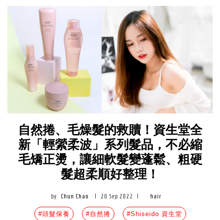
自然捲、毛燥髮的救贖！資生堂全
新「輕縈柔波」系列髮品，不必縮
毛矯正燙，讓細軟髮變蓬鬆、粗硬
髮超柔順好整理！
by
Chun Chao
|
20 Sep 2022
|
hair
#頭髮保養
#自然捲
#Shiseido 資生堂