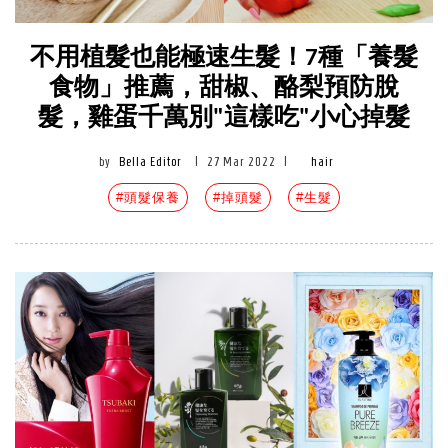
不用植髮也能極速生髮！7種「養髮
食物」推薦，甜椒、酪梨預防脫
髮，雞蛋千萬別"這樣吃"小心掉髮
by
Bella Editor
|
27 Mar 2022
|
hair
#頭髮保養
#掉頭髮
#生髮