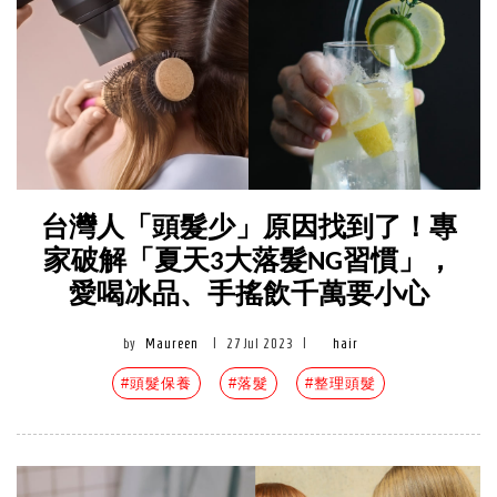
台灣人「頭髮少」原因找到了！專
家破解「夏天3大落髮NG習慣」，
愛喝冰品、手搖飲千萬要小心
by
Maureen
|
27 Jul 2023
|
hair
#頭髮保養
#落髮
#整理頭髮