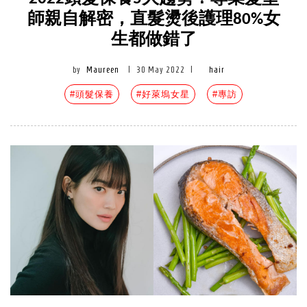
師親自解密，直髮燙後護理80%女
生都做錯了
by
Maureen
|
30 May 2022
|
hair
#頭髮保養
#好萊塢女星
#專訪