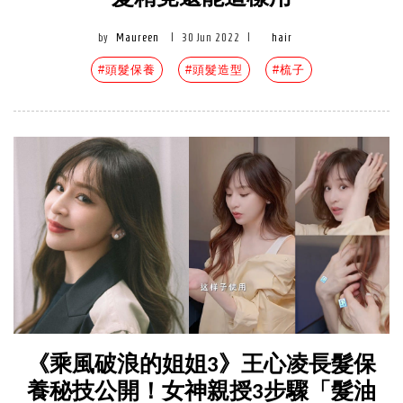
by
Maureen
|
30 Jun 2022
|
hair
#頭髮保養
#頭髮造型
#梳子
《乘風破浪的姐姐3》王心凌長髮保
養秘技公開！女神親授3步驟「髮油