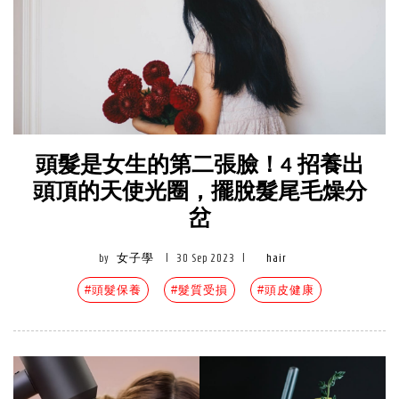
頭髮是女生的第二張臉！4 招養出
頭頂的天使光圈，擺脫髮尾毛燥分
岔
by
女子學
|
30 Sep 2023
|
hair
#頭髮保養
#髮質受損
#頭皮健康