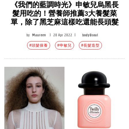
《我們的藍調時光》申敏兒烏黑長
髮用吃的！營養師推薦3大養髮菜
單，除了黑芝麻這樣吃還能長頭髮
by
Maureen
|
20 Apr 2022
|
body&soul
#頭髮保養
#申敏兒
#長髮造型