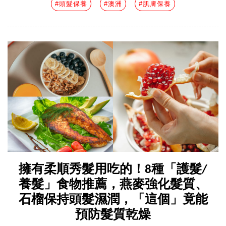
#頭髮保養
#澳洲
#肌膚保養
擁有柔順秀髮用吃的！8種「護髮/
養髮」食物推薦，燕麥強化髮質、
石榴保持頭髮濕潤，「這個」竟能
預防髮質乾燥