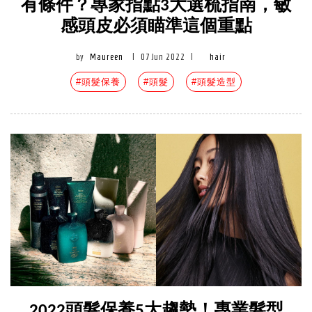
有條件？專家指點3大選梳指南，敏
感頭皮必須瞄準這個重點
by
Maureen
|
07 Jun 2022
|
hair
#頭髮保養
#頭髮
#頭髮造型
2022頭髮保養5大趨勢！專業髮型