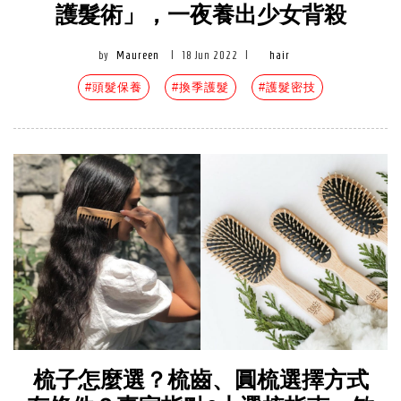
護髮術」，一夜養出少女背殺
by
Maureen
|
18 Jun 2022
|
hair
#頭髮保養
#換季護髮
#護髮密技
梳子怎麼選？梳齒、圓梳選擇方式