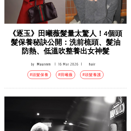
《逐玉》田曦薇髮量太驚人！4個頭
髮保養秘訣公開：洗前梳頭、髮油
防熱、低溫吹整養出女神髮
by
Maureen
|
16 Mar 2026
|
hair
#頭髮保養
#田曦薇
#頭髮養護