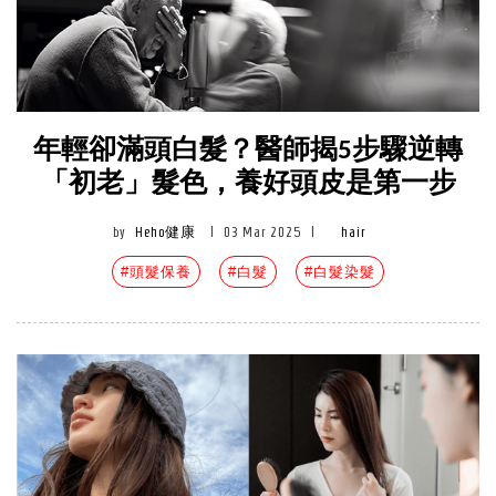
年輕卻滿頭白髮？醫師揭5步驟逆轉
「初老」髮色，養好頭皮是第一步
by
Heho健康
|
03 Mar 2025
|
hair
#頭髮保養
#白髮
#白髮染髮