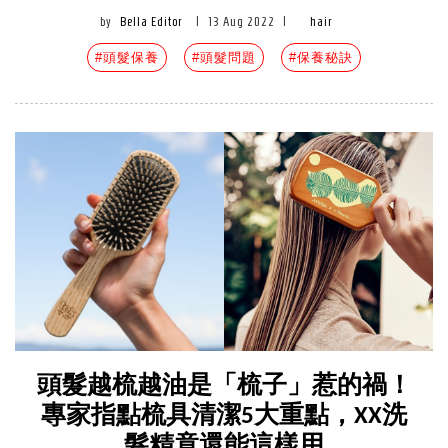
by
Bella Editor
|
13 Aug 2022
|
hair
#頭髮保養
#頭髮問題
#保養秘訣
頭髮越梳越油是「梳子」惹的禍！
專家指點梳具清潔5大重點，XX洗
髮精竟還能這樣用