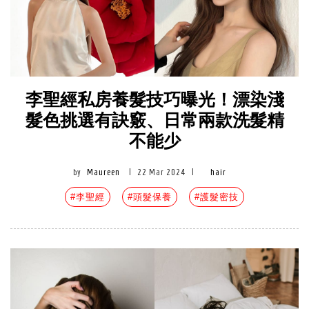
李聖經私房養髮技巧曝光！漂染淺
髮色挑選有訣竅、日常兩款洗髮精
不能少
by
Maureen
|
22 Mar 2024
|
hair
#李聖經
#頭髮保養
#護髮密技