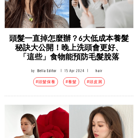
頭髮一直掉怎麼辦？6大低成本養髮
秘訣大公開！晚上洗頭會更好、
「這些」食物能預防毛髮脫落
by
Bella Editor
|
15 Apr 2024
|
hair
#頭髮保養
#養髮
#頭皮屑