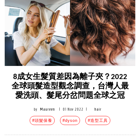
8成女生髮質差因為離子夾？2022
全球頭髮造型觀念調查，台灣人最
愛洗頭、髮尾分岔問題全球之冠
by
Maureen
|
01 Nov 2022
|
hair
#頭髮保養
#dyson
#造型工具