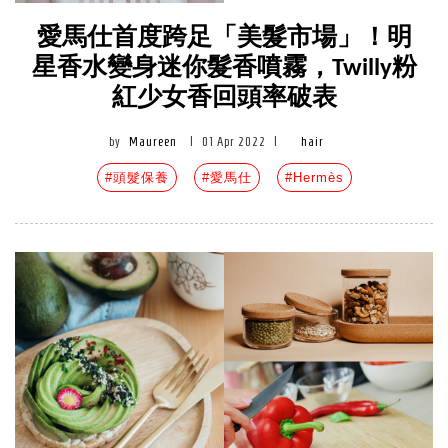
愛馬仕首度跨足「美髮市場」！明
星香水變身迷你髮香噴霧，Twilly粉
紅少女香回頭率破表
by
Maureen
|
01 Apr 2022
|
hair
#頭髮保養
#愛馬仕
#Hermès