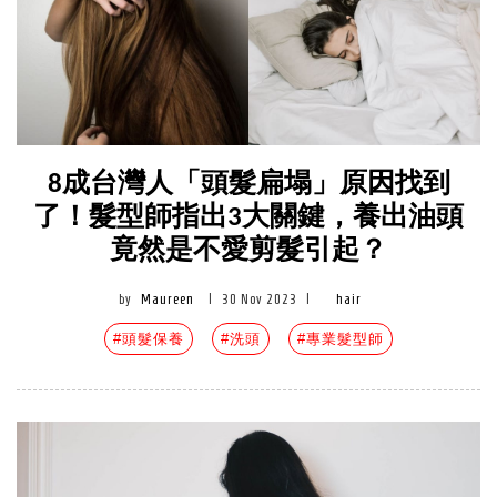
8成台灣人「頭髮扁塌」原因找到
了！髮型師指出3大關鍵，養出油頭
竟然是不愛剪髮引起？
by
Maureen
|
30 Nov 2023
|
hair
#頭髮保養
#洗頭
#專業髮型師