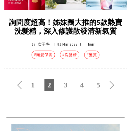
詢問度超高！姊妹圈大推的5款熱賣
洗髮精，深入修護散發清新氣質
by
女子學
|
02 Mar 2022
|
hair
#頭髮保養
#洗髮精
#髮質
1
2
3
4
5