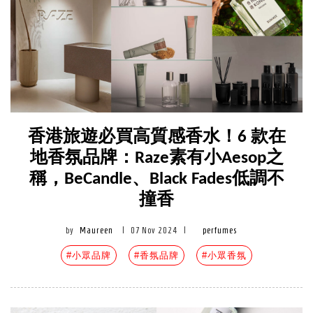
香港旅遊必買高質感香水！6 款在
地香氛品牌：Raze素有小Aesop之
稱，BeCandle、Black Fades低調不
撞香
by
Maureen
|
07 Nov 2024
|
perfumes
#小眾品牌
#香氛品牌
#小眾香氛