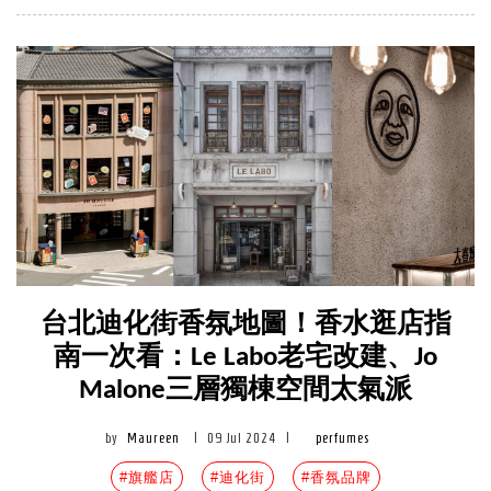
台北迪化街香氛地圖！香水逛店指
南一次看：Le Labo老宅改建、Jo
Malone三層獨棟空間太氣派
by
Maureen
|
09 Jul 2024
|
perfumes
#旗艦店
#迪化街
#香氛品牌