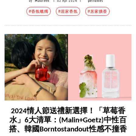
by
Maureen
|
02 Apr 2024
|
perfumes
#香氛蠟燭
#居家香氛
#居家擴香
2024情人節送禮新選擇！「草莓香
水」6大清單：(Malin+Goetz)中性百
搭、韓國Borntostandout性感不撞香