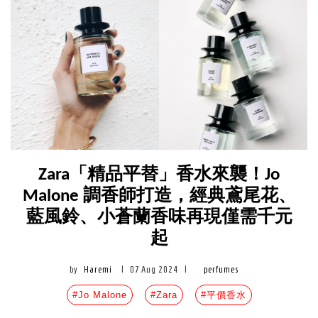
Zara「精品平替」香水來襲！Jo
Malone 調香師打造，經典鳶尾花、
藍風鈴、小蒼蘭香味再現僅需千元
起
by
Haremi
|
07 Aug 2024
|
perfumes
#Jo Malone
#Zara
#平價香水