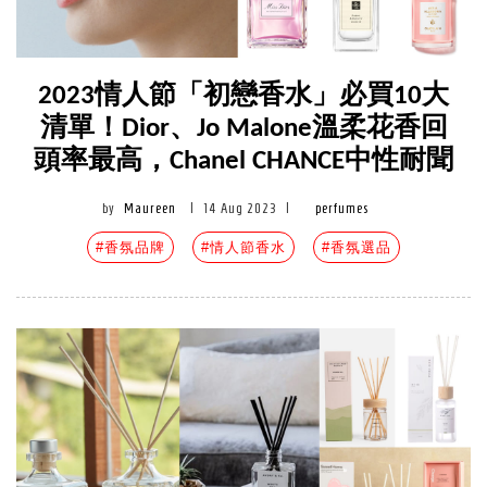
2023情人節「初戀香水」必買10大
清單！Dior、Jo Malone溫柔花香回
頭率最高，Chanel CHANCE中性耐聞
by
Maureen
|
14 Aug 2023
|
perfumes
#香氛品牌
#情人節香水
#香氛選品