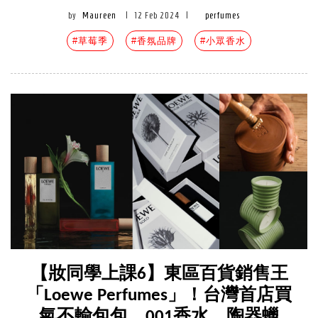
by
Maureen
|
12 Feb 2024
|
perfumes
#草莓季
#香氛品牌
#小眾香水
【妝同學上課6】東區百貨銷售王
「Loewe Perfumes」！台灣首店買
氣不輸包包，001香水、陶器蠟