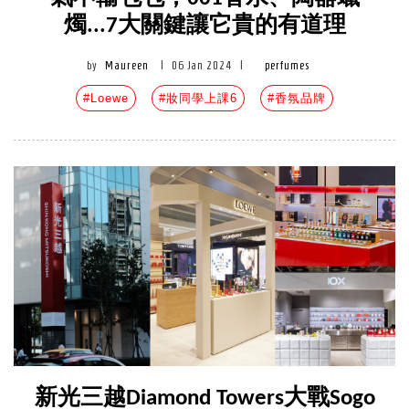
燭...7大關鍵讓它貴的有道理
by
Maureen
|
06 Jan 2024
|
perfumes
#Loewe
#妝同學上課6
#香氛品牌
新光三越Diamond Towers大戰Sogo