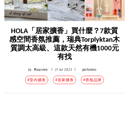
HOLA「居家擴香」買什麼？7款質
感空間香氛推薦，瑞典Torplyktan木
質調太高級、這款天然有機1000元
有找
by
Maureen
|
21 Jul 2023
|
perfumes
#室內擴香
#居家擴香
#香氛品牌