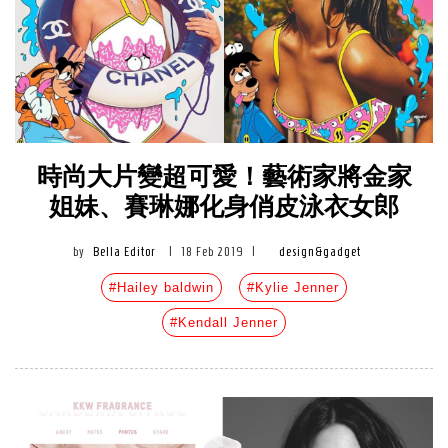
時尚大片變超可愛！藝術家將金家
姐妹、賽琳娜化身俏皮泳衣女郎
by
Bella Editor
|
18 Feb 2019
|
design&gadget
#Hailey baldwin
#Kylie Jenner
#Kendall Jenner