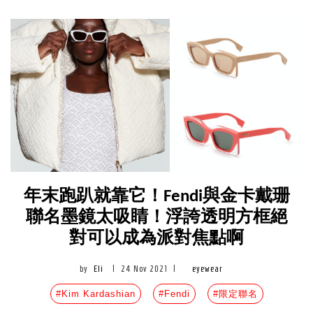
年末跑趴就靠它！Fendi與金卡戴珊
聯名墨鏡太吸睛！浮誇透明方框絕
對可以成為派對焦點啊
by
Eli
|
24 Nov 2021
|
eyewear
#Kim Kardashian
#Fendi
#限定聯名