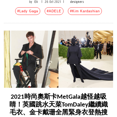
by
Eli
|
26 Oct 2021
|
designers
#Lady Gaga
#ADELE
#Kim Kardashian
2021時尚奧斯卡MetGala越怪越吸
睛！英國跳水天菜TomDaley繼續織
毛衣、金卡戴珊全黑緊身衣登熱搜