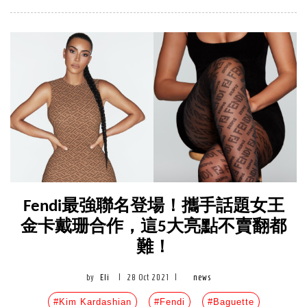
Fendi最強聯名登場！攜手話題女王
金卡戴珊合作，這5大亮點不賣翻都
難！
by
Eli
|
28 Oct 2021
|
news
#Kim Kardashian
#Fendi
#Baguette