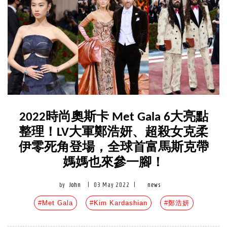
2022時尚奧斯卡 Met Gala 6大亮點
整理！LV大軍鄭浩妍、超殺女克柔
伊零死角登場，全球首富馬斯克帶
媽媽也來參一腳！
by
John
|
03 May 2022
|
news
#Met Gala
#Kim Kardashian
#鄭浩妍