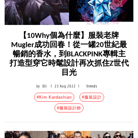
【10Why個為什麼】服裝老牌
Mugler成功回春！從一罐20世紀最
暢銷的香水，到BLACKPINK專輯主
打造型穿它時髦設計再次抓住Z世代
目光
by
Eli
|
23 Aug 2022
|
trends
#Kim Kardashian
#服裝設計
#服裝設計師