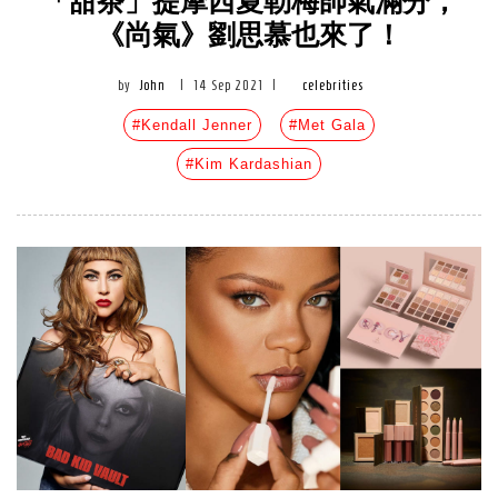
「甜茶」提摩西夏勒梅帥氣滿分，
《尚氣》劉思慕也來了！
by
John
|
14 Sep 2021
|
celebrities
#Kendall Jenner
#Met Gala
#Kim Kardashian