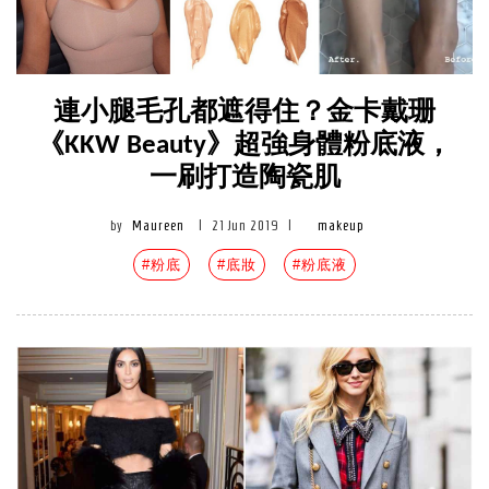
連小腿毛孔都遮得住？金卡戴珊
《KKW Beauty》超強身體粉底液，
一刷打造陶瓷肌
by
Maureen
|
21 Jun 2019
|
makeup
#粉底
#底妝
#粉底液