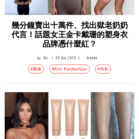
幾分鐘賣出十萬件、找出獄老奶奶
代言！話題女王金卡戴珊的塑身衣
品牌憑什麼紅？
by
Eli
|
05 Dec 2019
|
trends
#塑身
#Kim Kardashian
#內衣