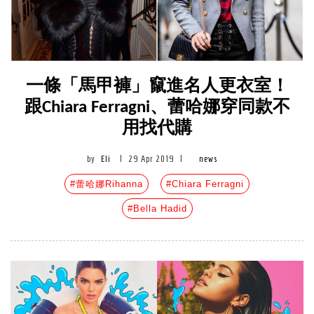
一條「馬甲褲」竄進名人更衣室！
跟Chiara Ferragni、蕾哈娜穿同款不
用找代購
by
Eli
|
29 Apr 2019
|
news
#蕾哈娜Rihanna
#Chiara Ferragni
#Bella Hadid