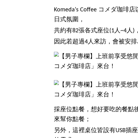
Komeda's Coffee コ
日式氛圍，
共約有82張各式座位(1人~4
因此若超過4人來訪，會被安
採座位點餐，想好要吃的餐點
來幫你點餐；
另外，這裡桌位皆設有USB插