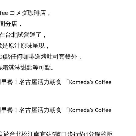
ffee コメダ珈琲店，
多間分店，
悄悄在台北試營運了，
說是原汁原味呈現，
:00)點任何咖啡送烤吐司套餐外，
與霜淇淋甜點等可點。
メダ珈琲店位於台北松江南京站5號口步行約1分鐘的距