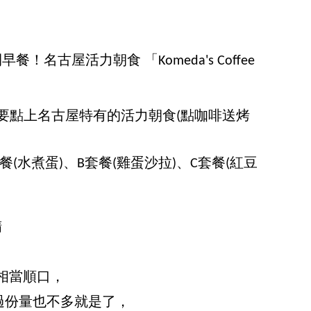
，當然要點上名古屋特有的活力朝食(點咖啡送烤
(水煮蛋)、B套餐(雞蛋沙拉)、C套餐(紅豆
精
酸相當順口，
過份量也不多就是了，