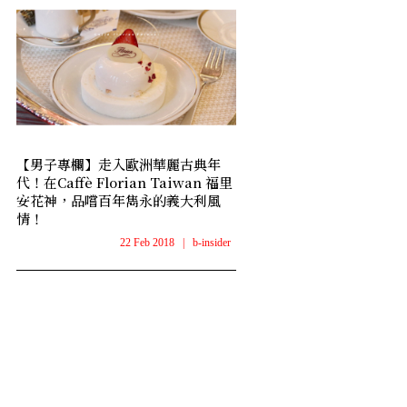
【男子專欄】走入歐洲華麗古典年
代！在Caffè Florian Taiwan 福里
安花神，品嚐百年雋永的義大利風
情！
22 Feb 2018
|
b-insider