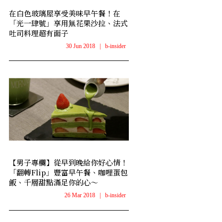
在白色玻璃屋享受美味早午餐！在
「光一肆號」享用無花果沙拉、法式
吐司料理超有面子
30 Jun 2018
|
b-insider
【男子專欄】從早到晚給你好心情！
「翻轉Flip」豐富早午餐、咖哩蛋包
飯、千層甜點滿足你的心～
26 Mar 2018
|
b-insider