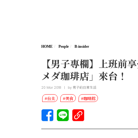
HOME
People
B-insider
【男子專欄】上班前享受悠
メダ珈琲店」來台！
20 Mar 2018
|
by
男子的日常生活
#台北
#美食
#咖啡館