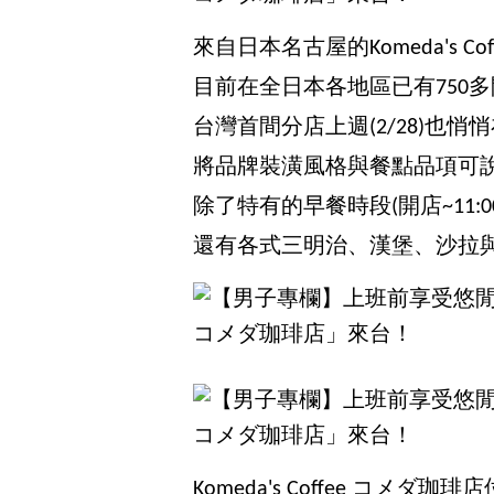
來自日本名古屋的Komeda's Co
目前在全日本各地區已有750
台灣首間分店上週(2/28)也
將品牌裝潢風格與餐點品項可
除了特有的早餐時段(開店~11
還有各式三明治、漢堡、沙拉
Komeda's Coffee コ