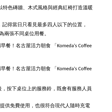
メダ珈琲店以特色磚牆、木式風格與經典紅椅打造溫暖
人)，記得當日只看見最多四人以下的位置，
排為兩張不同桌位用餐。
後，按下桌位上的服務鈴，既會有服務人員
座提供免費使用，也很符合現代人隨時充電