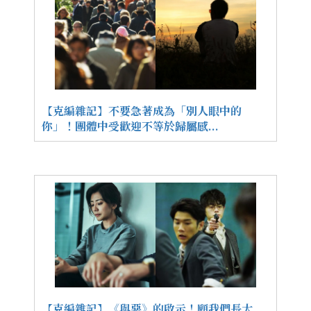
【克編雜記】不要急著成為「別人眼中的
你」！團體中受歡迎不等於歸屬感...
【克編雜記】《與惡》的啟示！願我們長大