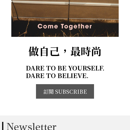
做自己，最時尚
DARE TO BE YOURSELF.
DARE TO BELIEVE.
訂閱 SUBSCRIBE
Newsletter