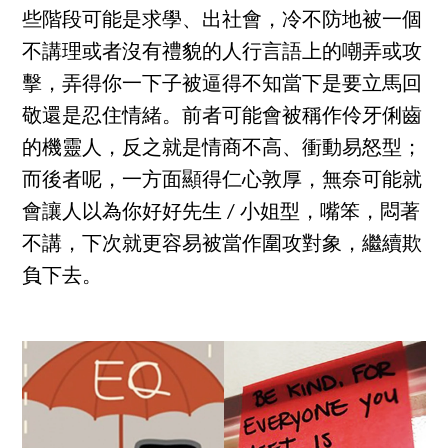
些階段可能是求學、出社會，冷不防地被一個
不講理或者沒有禮貌的人行言語上的嘲弄或攻
擊，弄得你一下子被逼得不知當下是要立馬回
敬還是忍住情緒。前者可能會被稱作伶牙俐齒
的機靈人，反之就是情商不高、衝動易怒型；
而後者呢，一方面顯得仁心敦厚，無奈可能就
會讓人以為你好好先生 / 小姐型，嘴笨，悶著
不講，下次就更容易被當作圍攻對象，繼續欺
負下去。