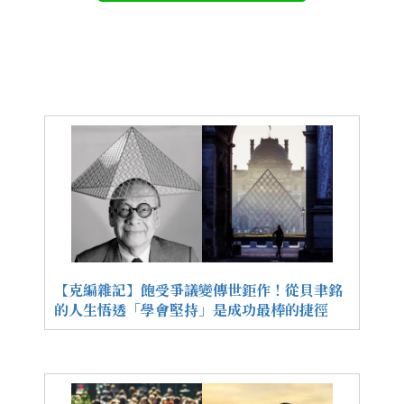
【克編雜記】飽受爭議變傳世鉅作！從貝聿銘
的人生悟透「學會堅持」是成功最棒的捷徑