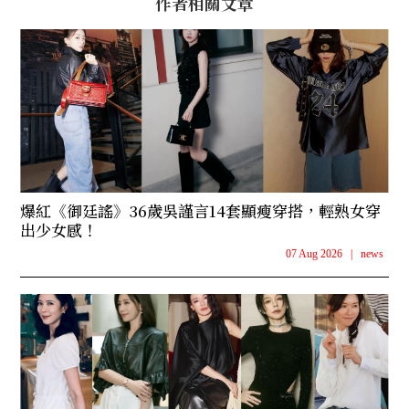
作者相關文章
爆紅《御廷謠》36歲吳謹言14套顯瘦穿搭，輕熟女穿
出少女感！
07 Aug 2026
|
news