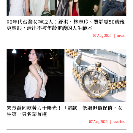
90年代台灣女神12人：舒淇、林志玲、賈靜雯50歲後
更耀眼，活出不被年齡定義的人生範本
07 Aug 2026
|
news
宋慧喬同款勞力士曝光！「這款」低調但最保值，女
生第一只名錶首選
07 Aug 2026
|
watches