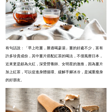
有句話說：「早上吃薑，勝過喝蔘湯」薑的好處不少，富有
許多珍貴成份，其中薑片搭配紅茶的喝法，不僅風靡日本，
近來更是頗為火紅，深受營養師、女明星的激推，因為薑片
加上紅茶，可以促進身體循環、緩解手腳冰冷，是減重瘦身
的好朋友。