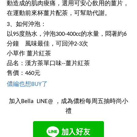
動造成的肌肉痠痛，選用可安心飲用的薑片，
在運動前來杯薑片配茶，可幫助代謝。
3、如何沖泡：
以95度熱水，沖泡300-400cc的水量，悶著約6
分鐘 風味最佳，可回沖2-3次
小草作 薑片紅茶
品名：漢方茶單口味--薑片紅茶
售價：460元
儂編也想BUY了
加入Bella LINE@ ，成為儂粉每周五抽時尚小
禮