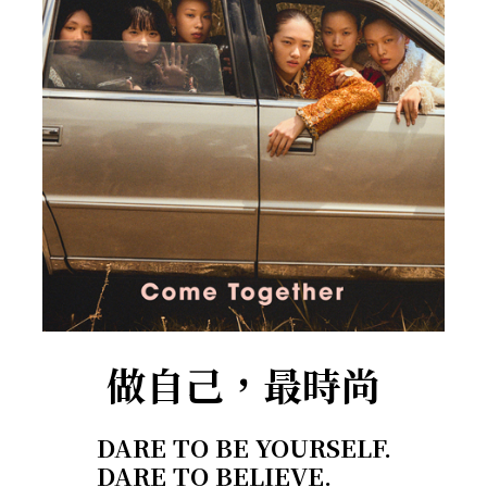
做自己，最時尚
DARE TO BE YOURSELF.
DARE TO BELIEVE.