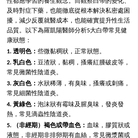
性都應學習的養生觀念。而觀察白帶的變化、
及時對症下藥，也能徹底從根本解決私密處困
擾，減少反覆就醫成本，也能確實提升性生活
品質。以下為羅凱陽醫師分析5大白帶常見健
康狀態：
1. 透明色：
些微黏稠狀，正常狀態。
2. 乳白色：
豆渣狀，黏稠，搔癢紅腫破皮等，
常見黴菌性陰道炎。
3. 灰白色：
水狀稀薄，有臭味，搔癢或刺痛，
常見細菌性陰道炎。
4. 黃綠色：
泡沫狀有霉味及腥臭味，發炎發
熱，常見滴蟲性陰道炎。
5. （非經期）褐色或帶血色：
血味，膠質狀或
液態，非經期非排卵期有血絲，常見黴漿菌或