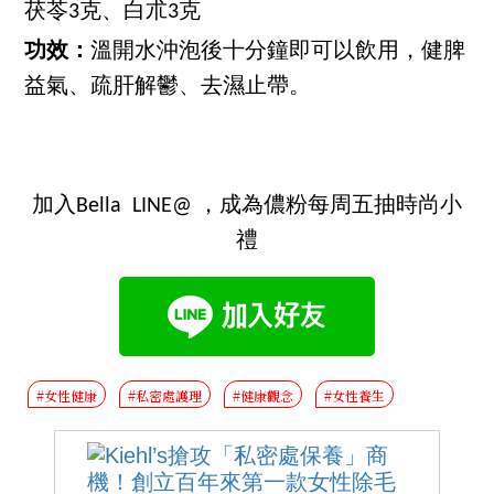
茯苓3克、白朮3克
功效：
溫開水沖泡後十分鐘即可以飲用，健脾
益氣、疏肝解鬱、去濕止帶。
加入Bella LINE@ ，成為儂粉每周五抽時尚小
禮
#女性健康
#私密處護理
#健康觀念
#女性養生