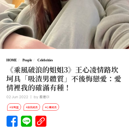
HOME
People
Celebrities
《乘風破浪的姐姐3》王心凌情路坎
坷具「吸渣男體質」不後悔戀愛：愛
情裡我的確滿有種！
02 Jun 2022
|
by
香港01
#女明星
#自我成長
#心靈成長