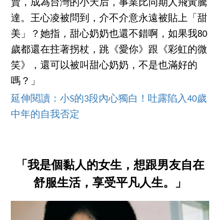
賣，成為台灣的小天后，事業比同期人飛黃騰
達。王心凌被問到，介不介意永遠被貼上「甜
美」？她指，甜心奶奶也還不錯啊，如果我80
歲都還在拄著拐杖，跳《愛你》跟《彩虹的微
笑》，還可以被叫甜心奶奶，不是也滿好的
嗎？」
延伸閱讀：小S的3段內心獨白！吐露陷入40歲
中年的自我否定
「我是個黏人的女生，想跟男友自在
舒服生活，享受平凡人生。」