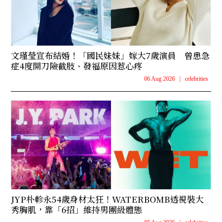
文瑾瑩宣布結婚！「國民妹妹」嫁大7歲演員 曾患急
症4度開刀險截肢、發福原因惹心疼
06 Aug 2026
|
celebrities
JYP朴軫永54歲身材太狂！WATERBOMB透視裝大
秀胸肌，靠「6招」維持男團級體態