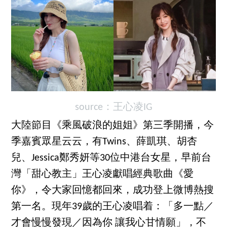
source：
王心凌IG
大陸節目《乘風破浪的姐姐》第三季開播，今
季嘉賓眾星云云，有Twins、薛凱琪、胡杏
兒、Jessica鄭秀妍等30位中港台女星，早前台
灣「甜心教主」王心凌獻唱經典歌曲《愛
你》，令大家回憶都回來，成功登上微博熱搜
第一名。現年39歲的王心凌唱着：「多一點／
才會慢慢發現／因為你 讓我心甘情願」，不