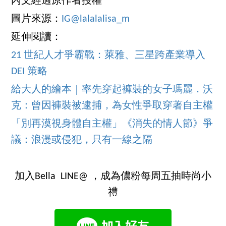
內文經過原作者授權
圖片來源：
IG@lalalalisa_m
延伸閱讀：
21 世紀人才爭霸戰：萊雅、三星跨產業導入
DEI 策略
給大人的繪本｜率先穿起褲裝的女子瑪麗．沃
克：曾因褲裝被逮捕，為女性爭取穿著自主權
「別再漠視身體自主權」《消失的情人節》爭
議：浪漫或侵犯，只有一線之隔
加入Bella LINE@ ，成為儂粉每周五抽時尚小
禮