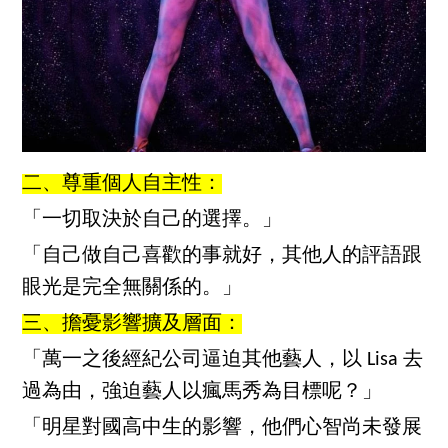
二、尊重個人自主性：
「一切取決於自己的選擇。」
「自己做自己喜歡的事就好，其他人的評語跟
眼光是完全無關係的。」
三、擔憂影響擴及層面：
「萬一之後經紀公司逼迫其他藝人，以 Lisa 去
過為由，強迫藝人以瘋馬秀為目標呢？」
「明星對國高中生的影響，他們心智尚未發展