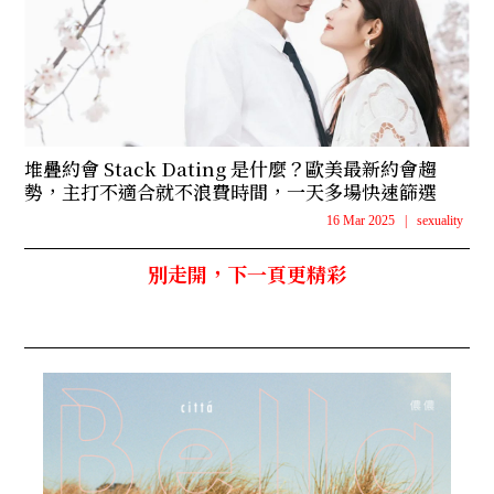
堆疊約會 Stack Dating 是什麼？歐美最新約會趨
勢，主打不適合就不浪費時間，一天多場快速篩選
16 Mar 2025
|
sexuality
別走開，下一頁更精彩