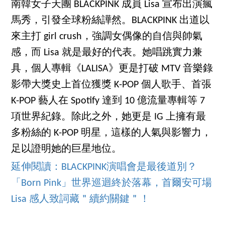
南韓女子天團 BLACKPINK 成員 Lisa 宣布出演瘋
馬秀，引發全球粉絲譁然。BLACKPINK 出道以
來主打 girl crush，強調女偶像的自信與帥氣
感，而 Lisa 就是最好的代表。她唱跳實力兼
具，個人專輯《LALISA》更是打破 MTV 音樂錄
影帶大獎史上首位獲獎 K-POP 個人歌手、首張
K-POP 藝人在 Spotify 達到 10 億流量專輯等 7
項世界紀錄。除此之外，她更是 IG 上擁有最
多粉絲的 K-POP 明星，這樣的人氣與影響力，
足以證明她的巨星地位。
延伸閱讀：BLACKPINK演唱會是最後道別？
「Born Pink」世界巡迴終於落幕，首爾安可場
Lisa 感人致詞藏＂續約關鍵＂！