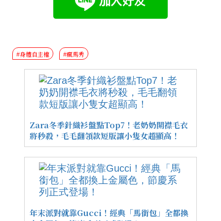
#身體自主權
#瘋馬秀
Zara冬季針織衫盤點Top7！老奶奶開襟毛衣
將秒殺，毛毛翻領款短版讓小隻女超顯高！
年末派對就靠Gucci！經典「馬銜包」全都換