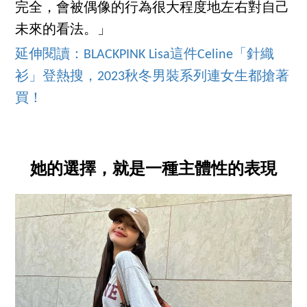
完全，會被偶像的行為很大程度地左右對自己
未來的看法。」
延伸閱讀：BLACKPINK Lisa這件Celine「針織
衫」登熱搜，2023秋冬男裝系列連女生都搶著
買！
她的選擇，就是一種主體性的表現