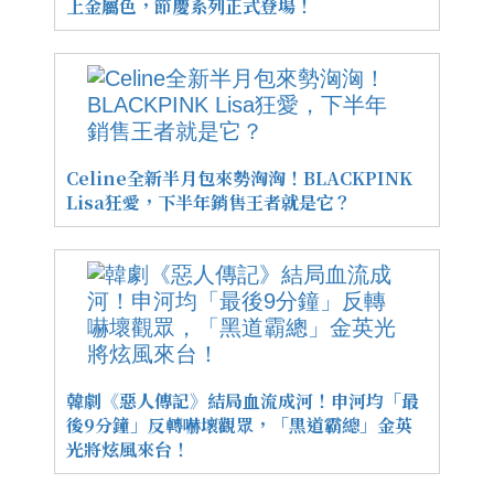
上金屬色，節慶系列正式登場！
Celine全新半月包來勢洶洶！BLACKPINK
Lisa狂愛，下半年銷售王者就是它？
韓劇《惡人傳記》結局血流成河！申河均「最
後9分鐘」反轉嚇壞觀眾，「黑道霸總」金英
光將炫風來台！