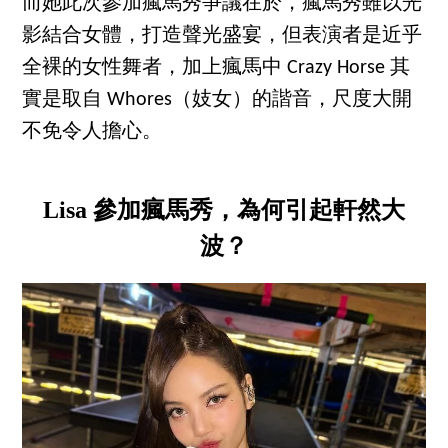
而她此次參加瘋馬秀爭議在於，瘋馬秀雖以光
影結合女體，打造聲光盛宴，但表演者是近乎
全裸的女性舞者，加上瘋馬中 Crazy Horse 其
實是取自 Whores（妓女）的諧音，尺度大開
不免令人擔心。
Lisa 參加瘋馬秀，為何引起軒然大
波？