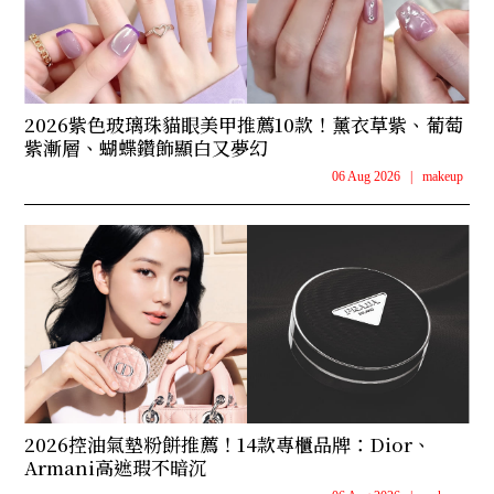
2026紫色玻璃珠貓眼美甲推薦10款！薰衣草紫、葡萄
紫漸層、蝴蝶鑽飾顯白又夢幻
06 Aug 2026
|
makeup
2026控油氣墊粉餅推薦！14款專櫃品牌：Dior、
Armani高遮瑕不暗沉