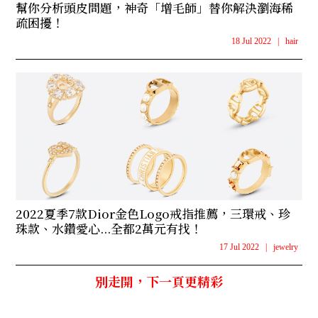
幫你分析頭皮問題，神奇「增毛師」替你解決瀏海稀
疏困擾！
18 Jul 2022
|
hair
2022夏季7款Dior金色Logo戒指推薦，三環戒、珍
珠款、水鑽愛心...全都2萬元有找！
17 Jul 2022
|
jewelry
別走開，下一頁更精彩