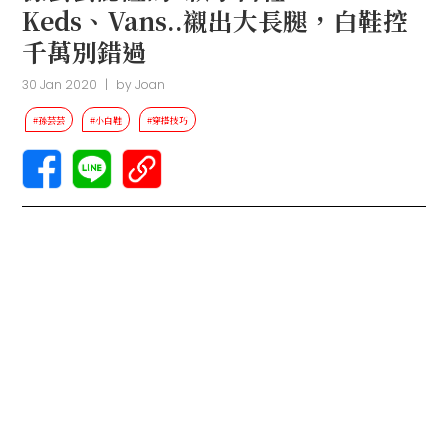
Keds、Vans..襯出大長腿，白鞋控
千萬別錯過
30 Jan 2020
|
by
Joan
#孫芸芸
#小白鞋
#穿搭技巧