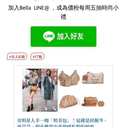
加入Bella LINE@ ，成為儂粉每周五抽時尚小
禮
#名人私服
#IT鞋
女明星人手一咖「奶茶包」！這就是侯佩岑、
孫芸芸、楊丞琳穿出高級感私服的秘密