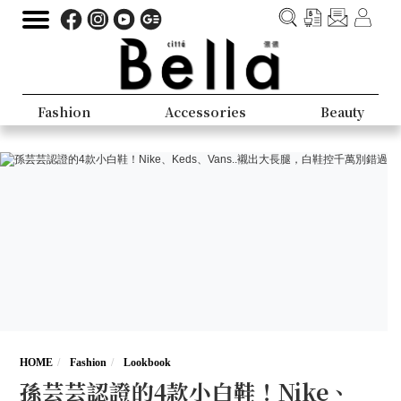
Fashion
Accessories
Beauty
HOME
Fashion
Lookbook
孫芸芸認證的4款小白鞋！Nike、