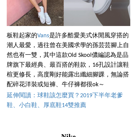
板鞋起家的
Vans
是許多酷愛美式休閒風穿搭的
潮人最愛，過往曾在美國求學的孫芸芸腳上自
然也有一雙，其中這款Old Skool儂編認為是品
牌旗下最經典、最百搭的鞋款，16孔設計讓鞋
楦更修長，高度剛好能露出纖細腳踝，無論搭
配碎花洋裝或短褲、牛仔褲都很ok～
延伸閱讀：球鞋該怎麼買？2019下半年老爹
鞋、小白鞋、厚底鞋14雙推薦
Nike