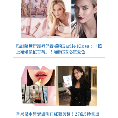
雅詩蘭黛新護唇保養超模Karlie Kloss：「擦
上宛如價值百萬」！加碼KK必買愛色
香奈兒水唇膏透明口紅蓋美翻！27色5秒畫出