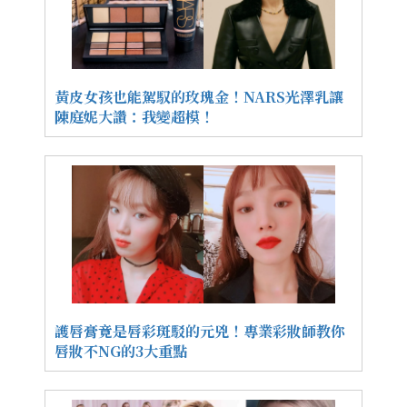
黃皮女孩也能駕馭的玫瑰金！NARS光澤乳讓
陳庭妮大讚：我變超模！
護唇膏竟是唇彩斑駁的元兇！專業彩妝師教你
唇妝不NG的3大重點