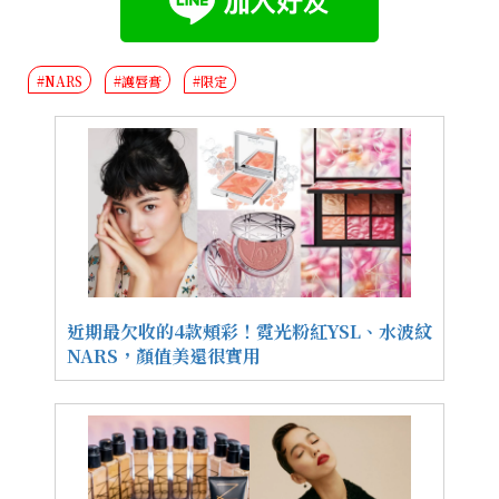
#NARS
#護唇膏
#限定
近期最欠收的4款頰彩！霓光粉紅YSL、水波紋
NARS，顏值美還很實用