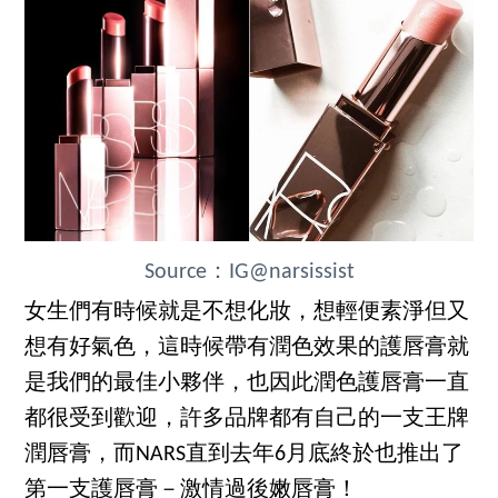
Source：IG@narsissist
女生們有時候就是不想化妝，想輕便素淨但又
想有好氣色，這時候帶有潤色效果的護唇膏就
是我們的最佳小夥伴，也因此潤色護唇膏一直
都很受到歡迎，許多品牌都有自己的一支王牌
潤唇膏，而NARS直到去年6月底終於也推出了
第一支護唇膏－激情過後嫩唇膏！