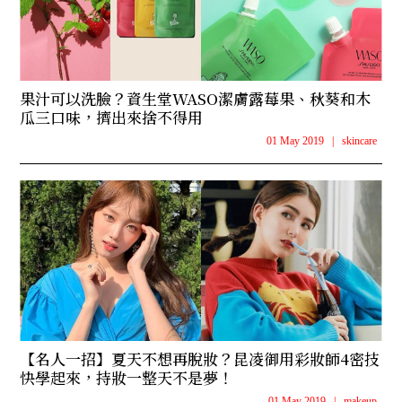
果汁可以洗臉？資生堂WASO潔膚露莓果、秋葵和木
瓜三口味，擠出來捨不得用
01 May 2019
|
skincare
【名人一招】夏天不想再脫妝？昆凌御用彩妝師4密技
快學起來，持妝一整天不是夢！
01 May 2019
|
makeup