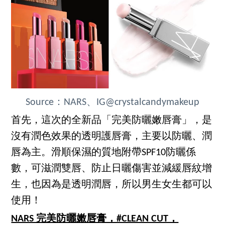
Source：NARS、IG@crystalcandymakeup
首先，這次的全新品「完美防曬嫩唇膏」，是
沒有潤色效果的透明護唇膏，主要以防曬、潤
唇為主。滑順保濕的質地附帶SPF10防曬係
數，可滋潤雙唇、防止日曬傷害並減緩唇紋增
生，也因為是透明潤唇，所以男生女生都可以
使用！
NARS 完美防曬嫩唇膏，#CLEAN CUT，