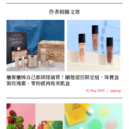
作者相關文章
櫃哥櫃姊自己都排隊搶買！蘭蔻超狂限定組，珠寶盒
裝玫瑰霜、零粉感再推美肌盒
02 May 2019
|
makeup