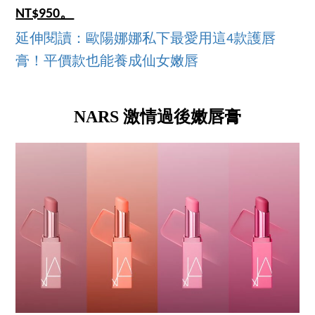
NT$950。
延伸閱讀：歐陽娜娜私下最愛用這4款護唇
膏！平價款也能養成仙女嫩唇
NARS 激情過後嫩唇膏