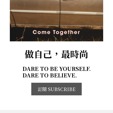
做自己，最時尚
DARE TO BE YOURSELF.
DARE TO BELIEVE.
訂閱 SUBSCRIBE