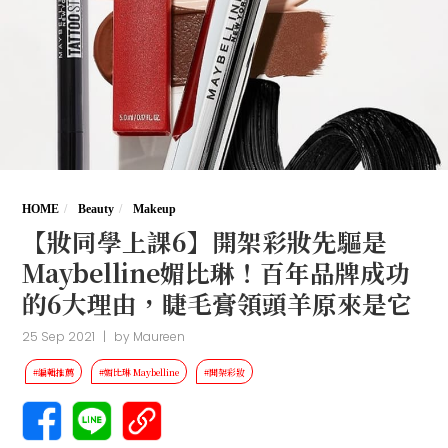
HOME
Beauty
Makeup
【妝同學上課6】開架彩妝先驅是
Maybelline媚比琳！百年品牌成功
的6大理由，睫毛膏領頭羊原來是它
25 Sep 2021
|
by
Maureen
#編輯推薦
#媚比琳 Maybelline
#開架彩妝