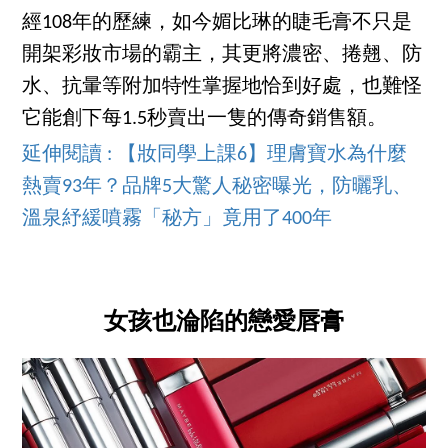
經108年的歷練，如今媚比琳的睫毛膏不只是
開架彩妝市場的霸主，其更將濃密、捲翹、防
水、抗暈等附加特性掌握地恰到好處，也難怪
它能創下每1.5秒賣出一隻的傳奇銷售額。
延伸閱讀 : 【妝同學上課6】理膚寶水為什麼
熱賣93年？品牌5大驚人秘密曝光，防曬乳、
溫泉紓緩噴霧「秘方」竟用了400年
女孩也淪陷的戀愛唇膏