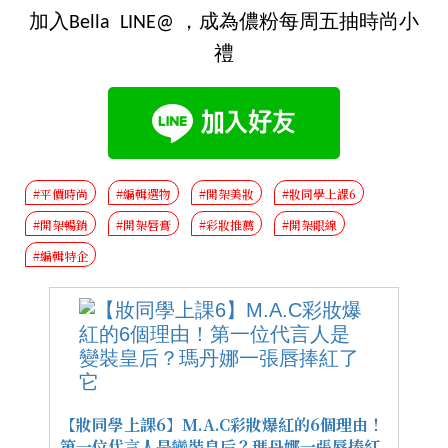
加入Bella LINE@ ，成為儂粉每周五抽時尚小
禮
#平價時尚
#編輯選物
#開架美妝
#妝同學上課6
#開架暢銷
#開架唇膏
#彩妝推薦
#開架眼線
#編輯特企
【妝同學上課6】M.A.C彩妝爆紅的6個理由！
第一位代言人是變裝皇后？瑪丹娜一張唇捧紅