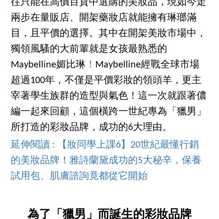
往只能在高價百貨中選購的美妝品，現如今走
兩步在量販店、開架藥妝店就能擁有琳瑯滿
目，且平價的選擇。其中在開架美妝市場中，
獨領風騷的大前輩就是女孩最熟悉的
Maybelline媚比琳
！
Maybelline經戰全球市場
超過100年，不僅是平價彩妝的領頭羊，更主
宰著學生族群的造型與氣色！這一次就跟著儂
編一起來回顧，這個橫跨一世紀專為「獵男」
所打造的彩妝品牌，成功的6大理由。
延伸閱讀 : 【妝同學上課6】20世紀最懂行銷
的美妝品牌！雅詩蘭黛成功的5大秘辛，保養
試用包、肌膚諮詢竟都從它開始
為了「獵男」而誕生的彩妝品牌