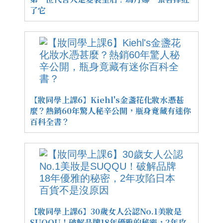
了它
【妝同學上課6】Kiehl's金盞花化妝水憑甚
麼？熱銷60年驚人秘辛公開，瓶身竟藏有迷你
百科全書？
【妝同學上課6】30歲女人公認No.1美妝是
SUQQU！破解品牌18年優雅的秘密，2年攻