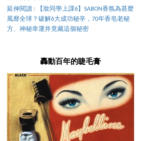
延伸閱讀 : 【妝同學上課6】SABON香氛為甚麼
風靡全球？破解6大成功秘辛，70年香皂老秘
方、神秘幸運井竟藏這個秘密
轟動百年的睫毛膏