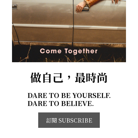
做自己，最時尚
DARE TO BE YOURSELF.
DARE TO BELIEVE.
訂閱 SUBSCRIBE