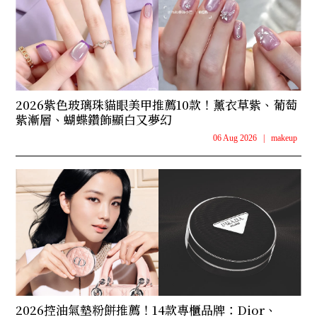
2026紫色玻璃珠貓眼美甲推薦10款！薰衣草紫、葡萄
紫漸層、蝴蝶鑽飾顯白又夢幻
06 Aug 2026
|
makeup
2026控油氣墊粉餅推薦！14款專櫃品牌：Dior、