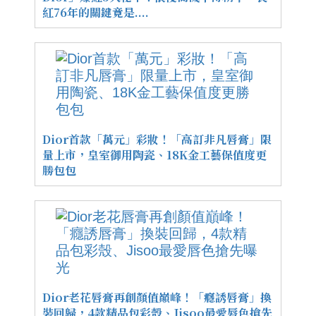
紅76年的關鍵竟是....
Dior首款「萬元」彩妝！「高訂非凡唇膏」限
量上市，皇室御用陶瓷、18K金工藝保值度更
勝包包
Dior老花唇膏再創顏值巔峰！「癮誘唇膏」換
裝回歸，4款精品包彩殼、Jisoo最愛唇色搶先