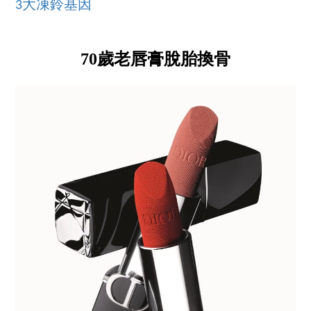
3大凍鈴基因
70歲老唇膏脫胎換骨