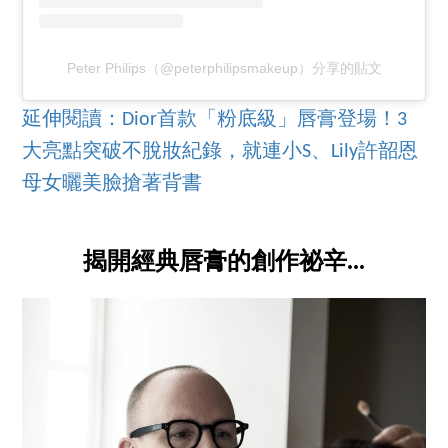
Peter Philips（@peterphilipsmakeup）分享的貼文
延伸閱讀：Dior首款「粉底級」唇膏登場！3
大亮點突破不脫妝紀錄，就連小S、Lily許韶恩
母女曬美臉搶著背書
揭開經典唇膏的創作祕辛...