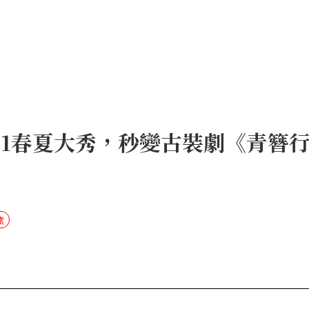
021春夏大秀，秒變古裝劇《青簪
紫