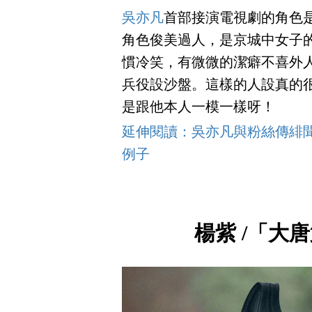
吳亦凡
首部接演電視劇的角色
角色俊美過人，是京城中女子
慣冷笑，有微微的潔癖不喜外
兵役設沙盤。這樣的人設真的
是跟他本人一模一樣呀！
延伸閱讀：吳亦凡與粉絲傳緋
例子
楊紫 /「大