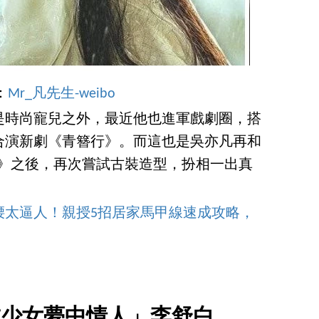
e：
Mr_凡先生-weibo
是時尚寵兒之外，最近他也進軍戲劇圈，搭
合演新劇《青簪行》。而這也是吳亦凡再和
叁》之後，再次嘗試古裝造型，扮相一出真
腰太逼人！親授5招居家馬甲線速成攻略，
京城少女夢中情人」李舒白