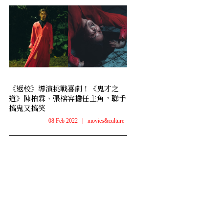
《返校》導演挑戰喜劇！《鬼才之
道》陳柏霖、張榕容擔任主角，聯手
搞鬼又搞笑
08 Feb 2022
|
movies&culture