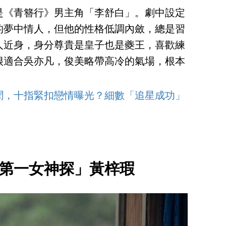
是《青簪行》男主角「李舒白」。劇中設定
的夢中情人，但他的性格低調內斂，總是習
人近身，身分尊貴是皇子也是夔王，喜歡練
很適合吳亦凡，俊美略帶高冷的氣場，根本
聞，十指緊扣戀情曝光？細數「追星成功」
唐第一女神探」黃梓瑕