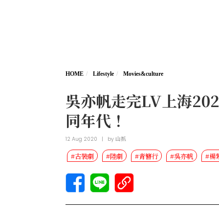
HOME
Lifestyle
Movies&culture
吳亦帆走完LV上海2
同年代！
12 Aug 2020
|
by
山抓
#古裝劇
#陸劇
#青簪行
#吳亦帆
#楊