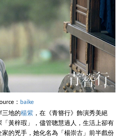
source：
baike
岸三地的
楊紫
，在《青簪行》飾演秀美絕
探「黃梓瑕」，儘管聰慧過人，生活上卻有
全家的兇手，她化名為「楊崇古」前半戲份