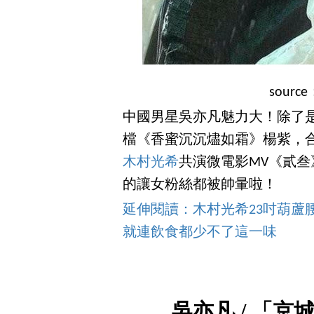
sourc
中國男星吳亦凡魅力大！除了
檔《香蜜沉沉燼如霜》楊紫，
木村光希
共演微電影MV《貳
的讓女粉絲都被帥暈啦！
延伸閱讀：木村光希23吋葫蘆
就連飲食都少不了這一味
吳亦凡 / 「