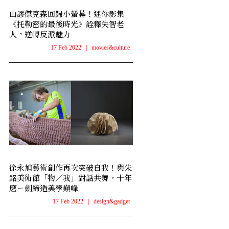
山謬傑克森回歸小螢幕！迷你影集
《托勒密的最後時光》詮釋失智老
人，逆轉反派魅力
17 Feb 2022
|
movies&culture
徐永旭藝術創作再次突破自我！與朱
銘美術館「物／我」對話共舞，十年
磨ㄧ劍締造美學巔峰
17 Feb 2022
|
design&gadget