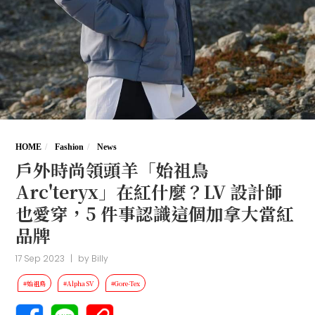
HOME
Fashion
News
戶外時尚領頭羊「始祖鳥
Arc'teryx」在紅什麼？LV 設計師
也愛穿，5 件事認識這個加拿大當紅
品牌
17 Sep 2023
|
by
Billy
#始祖鳥
#Alpha SV
#Gore-Tex