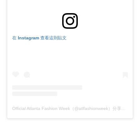
在 Instagram 查看這則貼文
Official Atlanta Fashion Week（@atlfashionweek）分享的貼文